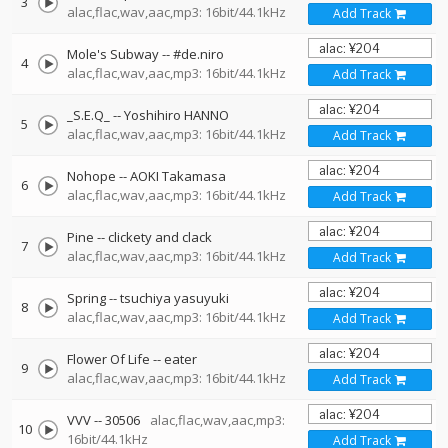
3
alac,flac,wav,aac,mp3: 16bit/44.1kHz
Add Track
Mole's Subway
--
#de.niro
4
alac,flac,wav,aac,mp3: 16bit/44.1kHz
Add Track
_S.E.Q_
--
Yoshihiro HANNO
5
alac,flac,wav,aac,mp3: 16bit/44.1kHz
Add Track
Nohope
--
AOKI Takamasa
6
alac,flac,wav,aac,mp3: 16bit/44.1kHz
Add Track
Pine
--
clickety and clack
7
alac,flac,wav,aac,mp3: 16bit/44.1kHz
Add Track
Spring
--
tsuchiya yasuyuki
8
alac,flac,wav,aac,mp3: 16bit/44.1kHz
Add Track
Flower Of Life
--
eater
9
alac,flac,wav,aac,mp3: 16bit/44.1kHz
Add Track
VVV
--
30506
alac,flac,wav,aac,mp3:
10
16bit/44.1kHz
Add Track