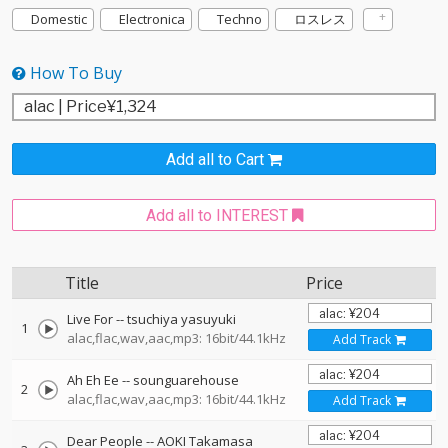
Domestic
Electronica
Techno
ロスレス
How To Buy
Add all to Cart
Add all to INTEREST
Title
Price
Live For
--
tsuchiya yasuyuki
1
alac,flac,wav,aac,mp3: 16bit/44.1kHz
Add Track
Ah Eh Ee
--
sounguarehouse
2
alac,flac,wav,aac,mp3: 16bit/44.1kHz
Add Track
Dear People
--
AOKI Takamasa