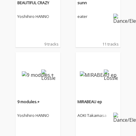
BEAUTIFUL CRAZY
sunn
Yoshihiro HANNO
eater
9 tracks
11 tracks
9 modules.+
MIRABEAU ep
Yoshihiro HANNO
AOKI Takamasa