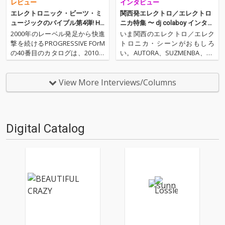
レビュー
インタビュー
エレクトロニック・ビーツ・ミ
関西発エレクトロ／エレクトロ
ュージックのバイブル第4弾! HQ
ニカ特集 〜 dj colaboy インタビ
Dクオリティで配信!!
ュー〜
2000年のレーベル発足から快進
いま関西のエレクトロ／エレク
撃を続けるPROGRESSIVE FOrM
トロニカ・シーンがおもしろ
の40番目のカタログは、2010年
い。AUTORA、SUZMENBA、du
以来4年振りとなるPROGRESSI
bdub on-sengという旬なアー
VE FOrMの記念碑的コンピレー
ティスト3組が揃って新譜をリ
ション・アルバム『Forma 4.1
リースし、その勢いは確実に全
View More Interviews/Columns
4』。いつも時代の最先端を提
国へと飛び火している。OTOTO
示してきたシリ…
Yでは、関西のエレクトロ・シ
ーンでな…
Digital Catalog