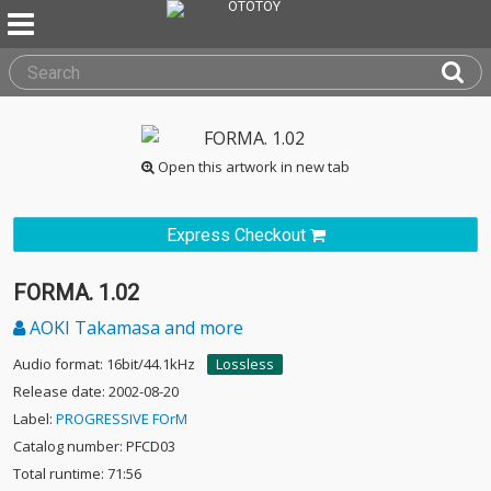
Open this artwork in new tab
Express Checkout
FORMA. 1.02
AOKI Takamasa and more
Audio format: 16bit/44.1kHz
Lossless
Release date: 2002-08-20
Label:
PROGRESSIVE FOrM
Catalog number: PFCD03
Total runtime: 71:56