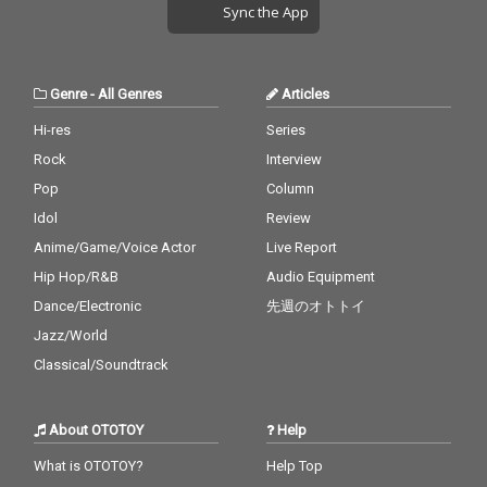
Sync the App
Genre
-
All Genres
Articles
Hi-res
Series
Rock
Interview
Pop
Column
Idol
Review
Anime/Game/Voice Actor
Live Report
Hip Hop/R&B
Audio Equipment
Dance/Electronic
先週のオトトイ
Jazz/World
Classical/Soundtrack
About OTOTOY
Help
What is OTOTOY?
Help Top