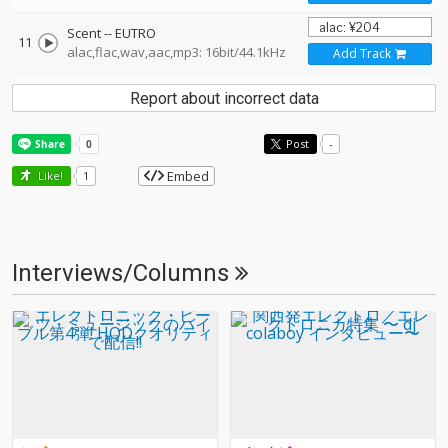
Scent
--
EUTRO
11
alac,flac,wav,aac,mp3: 16bit/44.1kHz
Add Track
Report about incorrect data
Post
-
Embed
Like!
1
Interviews/Columns