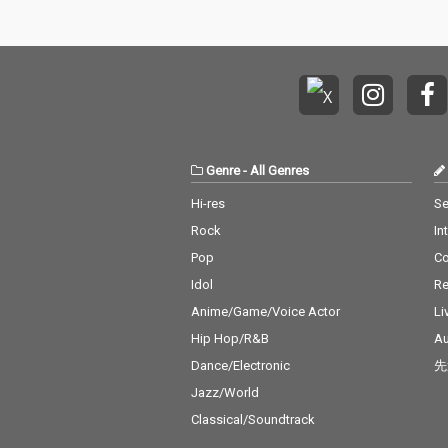
Genre
-
All Genres
Hi-res
Se
Rock
In
Pop
C
Idol
Re
Anime/Game/Voice Actor
Li
Hip Hop/R&B
Au
Dance/Electronic
先
Jazz/World
Classical/Soundtrack