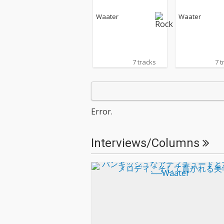
Waater
Waater
7 tracks
7 t
Error.
Interviews/Columns