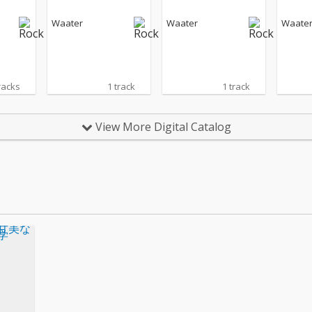
Waater
Waater
Waate
racks
1 track
1 track
View More Digital Catalog