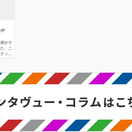
ロデ
集部がラ
きた、こ
ーティス
聴いて、
ならライ