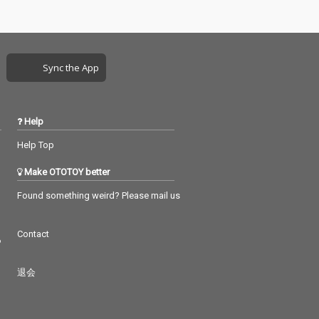
Sync the App
Help
Help Top
Make OTOTOY better
Found something weird? Please mail us
Contact
つ
退会