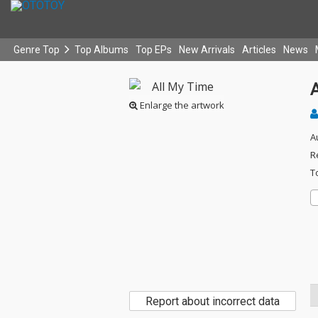
Genre Top
Top Albums
Top EPs
New Arrivals
Articles
News
Enlarge the artwork
A
R
T
Report about incorrect data