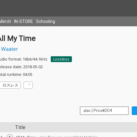
Merch
IN-STORE
Schooling
All My Time
Waater
udio format: 16bit/44.1kHz
Lossless
elease date: 2018-05-02
otal runtime: 04:05
ロスレス
Title