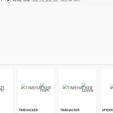
1
All My Time
alac,flac,wav,aac: 16bit/44.1kHz
TIMEHACKER
TIMEHACKER
SPIDER