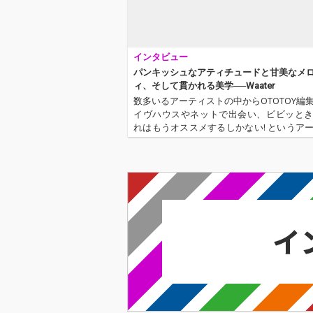
インタビュー
パンキッシュなアティチュードと甘美なメ
ィ、そして貫かれる美学──Waater
数多いるアーティストの中からOTOTOY編
イヴハウスやネットで出会い、ビビッと
れはもうオススメするしかない! というア
トを取り上げるこのコーナー。読んで、
そして何か感じるものがあれば、できる
ヴを観にいってほしい。損は…