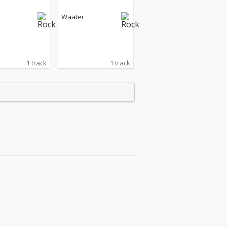
r
Waater
1 track
1 track