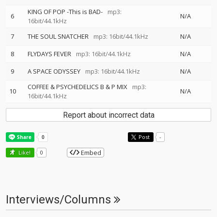
KING OF POP -This is BAD-
mp3:
6
N/A
16bit/44.1kHz
7
THE SOUL SNATCHER
mp3: 16bit/44.1kHz
N/A
8
FLYDAYS FEVER
mp3: 16bit/44.1kHz
N/A
9
A SPACE ODYSSEY
mp3: 16bit/44.1kHz
N/A
COFFEE & PSYCHEDELICS B & P MIX
mp3:
10
N/A
16bit/44.1kHz
Report about incorrect data
Post
-
Embed
Like!
0
Interviews/Columns