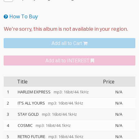
How To Buy
Add all to Cart
Add all to INTEREST
Title
Price
1
HARLEM EXPRESS
mp3: 16bit/44.1kHz
N/A
2
IT’S ALL YOURS
mp3: 16bit/44.1kHz
N/A
3
STAY GOLD
mp3: 16bit/44.1kHz
N/A
4
COSMIC
mp3: 16bit/44.1kHz
N/A
5
RETRO FUTURE
mp3: 16bit/44.1kHz
N/A