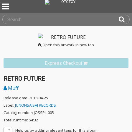
Open this artwork in new tab
Express Checkout
RETRO FUTURE
Muff
Release date: 2018-04-25
Label:
JUNONSAISAI RECORDS
Catalog number: JOSSPL-005
Total runtime: 54:32
Help us by adding relevant tags for this album