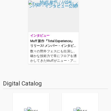
インタビュー
Muff 新作『Total Experience』
リリース! メンバー・インタビュ
ー公開!!
数々の野外フェスにも出演し、
確かな技術力で常にフロアを湧
かしてきたMuffがニュー・アル
バム『Total Experience』をリ
リースする。アダルトなファン
ク・グルーヴにアシッド・テイ
ストを盛り込んだ「Crystal Sm
Digital Catalog
oking Flavor」で始…