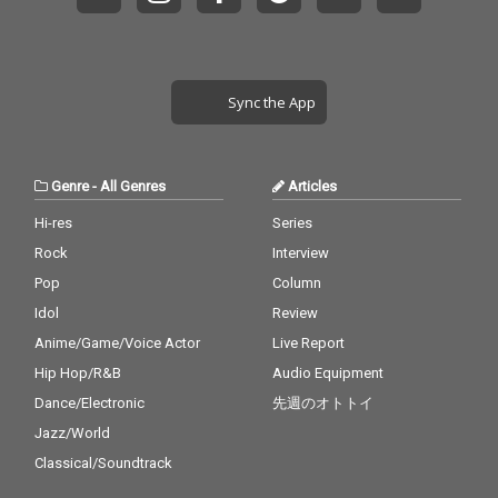
Sync the App
Genre
-
All Genres
Articles
Hi-res
Series
Rock
Interview
Pop
Column
Idol
Review
Anime/Game/Voice Actor
Live Report
Hip Hop/R&B
Audio Equipment
Dance/Electronic
先週のオトトイ
Jazz/World
Classical/Soundtrack