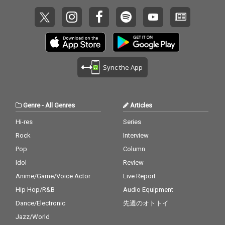
Sync the App
Genre
-
All Genres
Articles
Hi-res
Series
Rock
Interview
Pop
Column
Idol
Review
Anime/Game/Voice Actor
Live Report
Hip Hop/R&B
Audio Equipment
Dance/Electronic
先週のオトトイ
Jazz/World