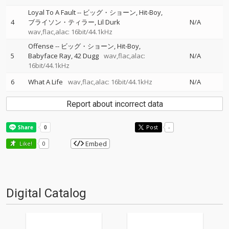
Loyal To A Fault
--
ビッグ・ショーン
Hit-Boy
4
ブライソン・ティラー
Lil Durk
N/A
wav,flac,alac: 16bit/44.1kHz
Offense
--
ビッグ・ショーン
Hit-Boy
5
Babyface Ray
42 Dugg
wav,flac,alac:
N/A
16bit/44.1kHz
6
What A Life
wav,flac,alac: 16bit/44.1kHz
N/A
Report about incorrect data
Post
-
Embed
Like!
0
Digital Catalog