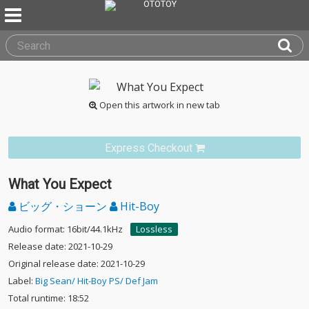
Open this artwork in new tab
Express Checkout
What You Expect
ビッグ・ショーン
Hit-Boy
Audio format: 16bit/44.1kHz
Lossless
Release date: 2021-10-29
Original release date: 2021-10-29
Label:
Big Sean/ Hit-Boy PS/ Def Jam
Total runtime: 18:52