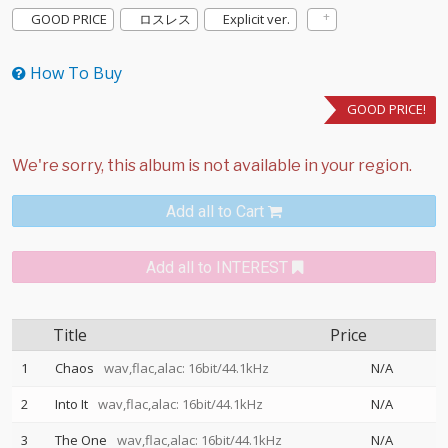
GOOD PRICE
ロスレス
Explicit ver.
How To Buy
GOOD PRICE!
Add all to Cart
Add all to INTEREST
Title
Price
1
Chaos
wav,flac,alac: 16bit/44.1kHz
N/A
2
Into It
wav,flac,alac: 16bit/44.1kHz
N/A
3
The One
wav,flac,alac: 16bit/44.1kHz
N/A