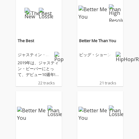
The Best
Better Me Than You
ジャスティン・ビ
ビッグ・ショーン
ーバー
2019年は、ジャスティ
ン・ビーバーにとっ
て、デビュー10週年!こ
れまでのジャスティン
22 tracks
21 tracks
のキャリアを総括し
た、音楽ファンにとっ
てはマストバイアイテ
ムとなる日本独自企画
初のベスト盤!