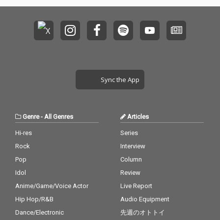
Sync the App
Genre
-
All Genres
Articles
Hi-res
Series
Rock
Interview
Pop
Column
Idol
Review
Anime/Game/Voice Actor
Live Report
Hip Hop/R&B
Audio Equipment
Dance/Electronic
先週のオトトイ