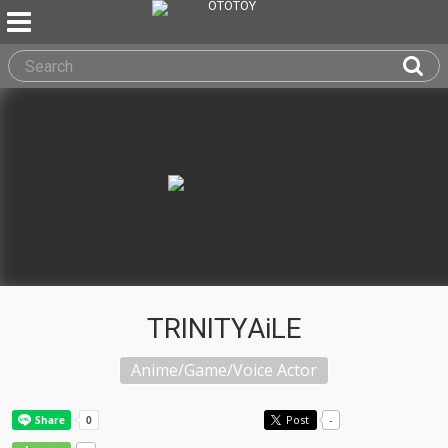
TRINITYAiLE
Anime/Game/Voice Actor
Post
-