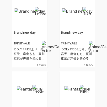
Brand new day
Brand new day
TRINITYAiLE
TRINITYAiLE
IDOLY PRIDEより、雨
IDOLY PRIDEより、雨
宮天、麻倉もも、夏川
宮天、麻倉もも、夏川
椎菜が声優を務めるユ
椎菜が声優を務めるユ
ニット「TRINITYAiL
ニット「TRINITYAiL
1 track
1 track
E」、約半年ぶりの新
E」、約半年ぶりの新
曲
曲！ 本楽曲は爽やかな
日常を描きつつも、
「出会えてありがと
う」と歌う、軽やかな
エレクトロポップチュ
ーンです！優しく包み
込むような透き通った
歌声で温かさを表現し