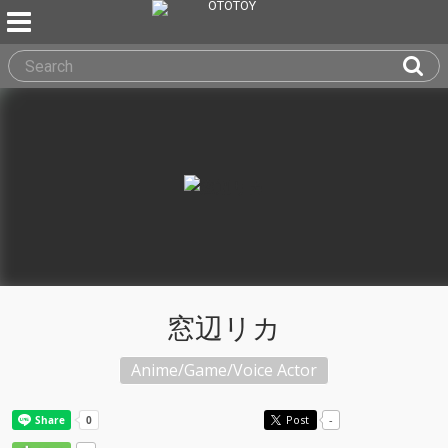
窓辺リカ
Anime/Game/Voice Actor
Post
-