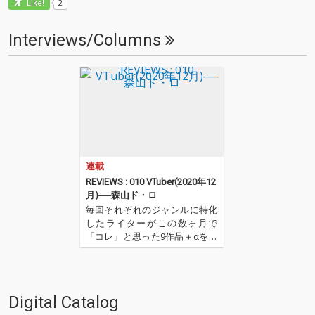
2
Like!
Interviews/Columns
連載
REVIEWS : 010 VTuber(2020年12
月)──森山ド・ロ
毎回それぞれのジャンルに特化
したライターがこの数ヶ月で
「コレ」と思った9作品＋αを紹
介するコーナー。今回はVTuber
をメインに活動するライター、
森山ド・ロが登場。様々なジャ
ンルにまたがったVTuberによる
Digital Catalog
楽曲のなかから、9作品をセレ