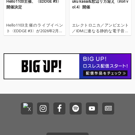
Hello1103主催、〈EDDGE #3〉
uku kasai&窓辺リカ迎え〈irori v
開催決定
ol.4〉開催
Hello1103主催のライブイベン
エレクトロニカ／アンビエント
ト〈EDDGE #3〉が2026年2月18
／IDMに連なる静的な電子音楽
日(水)に開催される。 〈EDDG
にフォーカスしたイベント〈iro
E〉は、Hello1103が考える「新
ri〉の第4回目が、2025年6月28
しさ・面白さ」を届けるライブ
日(土)に北海道・札幌PLASTIC T
イベント。第3回目となる今回
HEATERにて開催される。 ゲス
は、Hello1103、Taro Aiko、窓
トとしてはuku kasai、窓辺リ
辺
カの2人が出演。