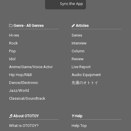
Sync the App
Genre
-
All Genres
Articles
Hi-res
Series
Rock
Interview
Pop
Column
Idol
Review
Anime/Game/Voice Actor
Live Report
Hip Hop/R&B
Audio Equipment
Dance/Electronic
先週のオトトイ
Jazz/World
Classical/Soundtrack
About OTOTOY
Help
What is OTOTOY?
Help Top