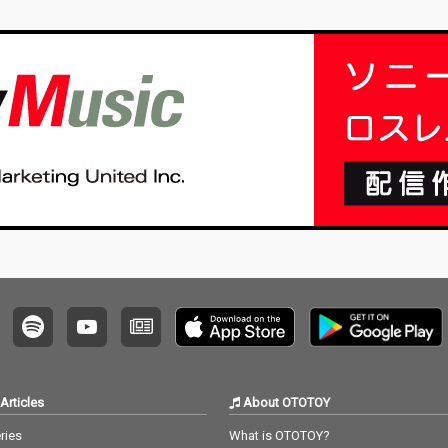
Articles
About OTOTOY
ries
What is OTOTOY?