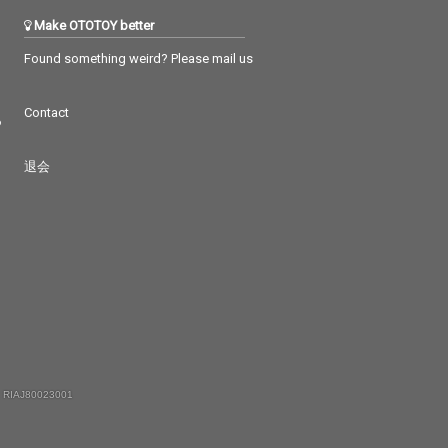
Make OTOTOY better
Found something weird? Please mail us
Contact
つ
退会
 RIAJ80023001