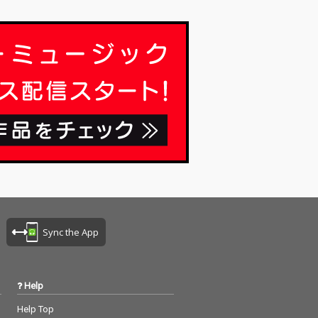
Sync the App
Help
Help Top