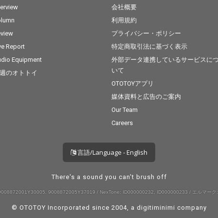
terview
会社概要
olumn
利用規約
view
プライバシー・ポリシー
ve Report
特定商取引法に基づく表示
dio Equipment
外部データ連携しているサービスに
いて
週のオトトイ
OTOTOYアプリ
媒体資料と広告のご案内
Our Team
Careers
言語/Language - English
There's a sound you can't brush off
008872001Y30005, 9008872005Y37019 / NexTone: ID000000232, ID000000233 / エルマーク:
© OTOTOY Incorporated since 2004, a
digitiminimi
company