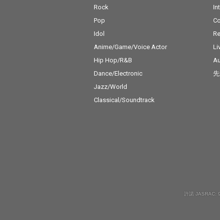
Rock
In
Pop
C
Idol
Re
Anime/Game/Voice Actor
Li
Hip Hop/R&B
Au
Dance/Electronic
先
Jazz/World
Classical/Soundtrack
許諾 JASRAC: 9