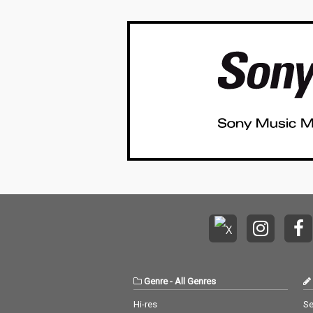
Genre
-
All Genres
Hi-res
Se