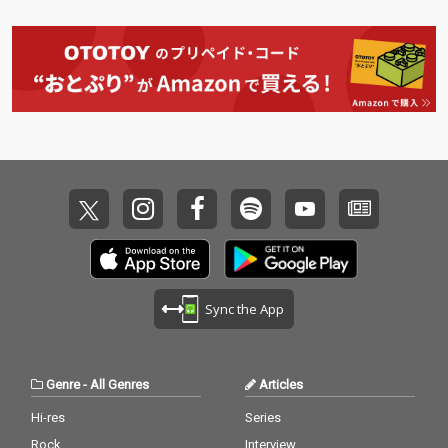
Sync the App
Genre
-
All Genres
Articles
Hi-res
Series
Rock
Interview