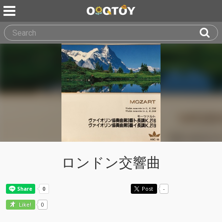
ロンドン交響曲
Post
-
0
Like!