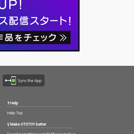
Sync the App
Help
Help Top
Make OTOTOY better