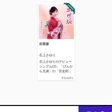
出世坂
石上さゆり
石上さゆりのデビュー
シングルCD。「ぴんか
ら兄弟」の「宮史郎」
のマネージャー兼演歌
4 tracks
歌手をしていた父の影
響で幼いころから演歌
で育ち、今回その父の
作詞・作曲の「出世
坂」でCDデビューを果
たす。また、父が1979
年に歌手としてリリー