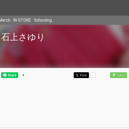
Merch
IN-STORE
Schooling
石上さゆり
Post
-
Like!