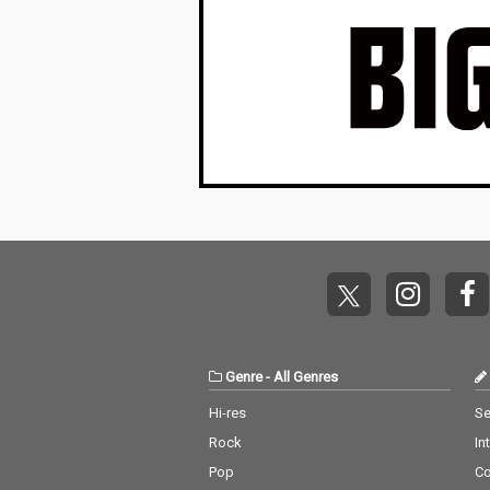
Genre
-
All Genres
Hi-res
Se
Rock
In
Pop
C