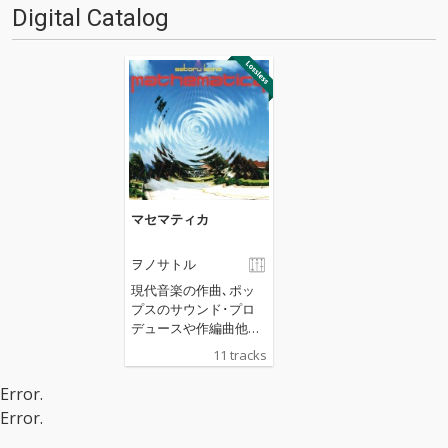
Digital Catalog
マセマティカ
ヲノサトル
現代音楽の作曲､ポッ
プスのサウンド･プロ
デュースや作編曲他を
手掛ける､ヲノサトル
11 tracks
のソロ･アルバム｡浜崎
貴司(ex Flying kids)､真
Error.
城めぐみ(ex Hicksvil)他
Error.
のヴォーカリストをフ
ィーチャリングし制作