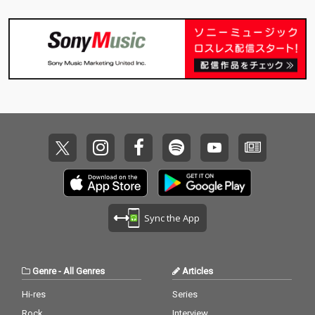
された作品を収録｡
Sync the App
Genre
-
All Genres
Articles
Hi-res
Series
Rock
Interview