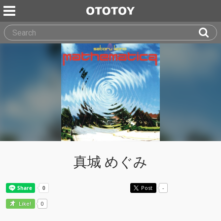
真城 めぐみ
Post
-
0
Like!