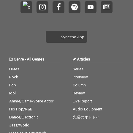
Sync the App
Genre
-
All Genres
Articles
Hi-res
Series
Rock
Interview
Pop
Column
Idol
Review
Anime/Game/Voice Actor
Live Report
Hip Hop/R&B
Audio Equipment
Dance/Electronic
先週のオトトイ
Jazz/World