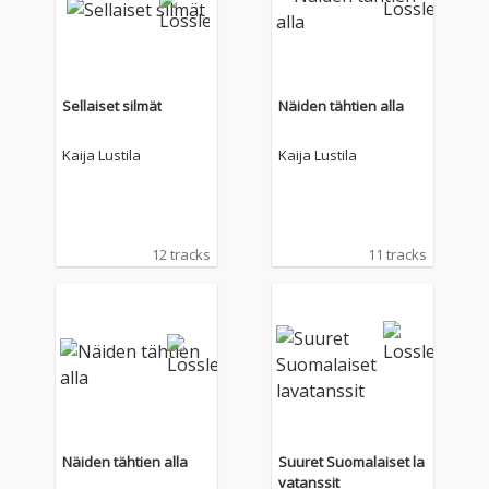
Sellaiset silmät
Näiden tähtien alla
Kaija Lustila
Kaija Lustila
12 tracks
11 tracks
Näiden tähtien alla
Suuret Suomalaiset la
vatanssit