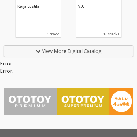
Kaija Lustila
V.A.
1 track
16 tracks
View More Digital Catalog
Error.
Error.