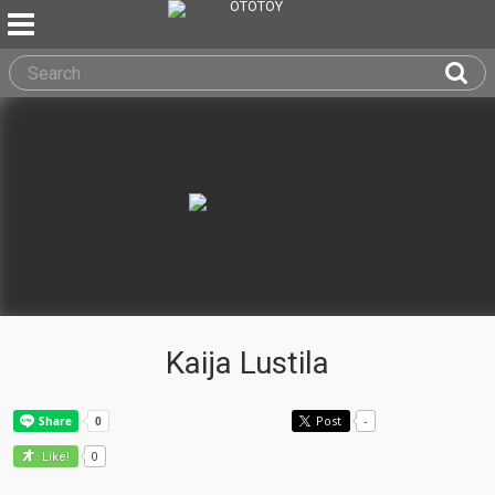
Kaija Lustila
Post
-
0
Like!