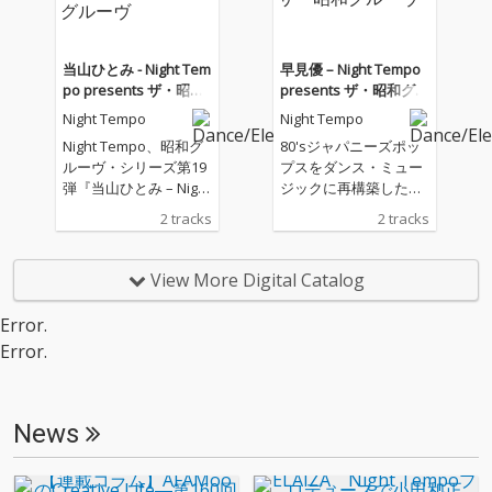
当山ひとみ - Night Tem
早見優 – Night Tempo
po presents ザ・昭和
presents ザ・昭和グル
グルーヴ
ーヴ
Night Tempo
Night Tempo
Night Tempo、昭和グ
80'sジャパニーズポッ
ルーヴ・シリーズ第19
プスをダンス・ミュー
弾『当山ひとみ – Night
ジックに再構築したネ
Tempo presents ザ・
ット発の音楽ジャンル
2 tracks
2 tracks
昭和グルーヴ』を配信
「フューチャー・ファ
リリース！
ンク」シーンから登場
し、絶大な支持を得る
View More Digital Catalog
韓国人プロデューサー
／DJのNight Tempo。
Error.
その彼が昭和ポップス
Error.
を令和にアップデート
する「昭和グルーヴ」
シリーズ第18弾に早見
優が登場！彼女の1987
News
年のアルバム『Who’s
Gonna Come?』収録
のアッパーナンバー