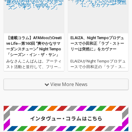
「Complex Break Ou
t」と1981年のシングル
「Beat Lover」をNight
Tempoが選曲。
【連載コラム】AFAMooのCreati
ELAIZA、Night Tempoプロデュ
ve Life―第160回 “爽やかなサマ
ースで小田和正「ラブ・ストー
ーダンスチューン” Night Tempo
リーは突然に」をカヴァー
「シーズン・イン・ザ・サン」
みなさんこんばんは。アーティ
ELAIZAがNight Tempoプロデュ
スト活動と並行して、フリーラ
ースで小田和正の「ラブ・スト
イターとしてOTOTOYでニュー
ーリーは突然に」をカヴァーす
ス記事を書いているAFAMooと
ることが決定した。 今回フジテ
申します。今回も毎週更新中の
レビが3月15日（金）と3月31日
View More News
Spotifyプレイリスト「Tokyo C
(日)の2日間にわたり放送す
hill Dance」に掲載している楽
る、“リリックに沿って描かれる
曲をトラックメイカー目線で
本物の恋心を描く”恋愛音楽バラ
エ