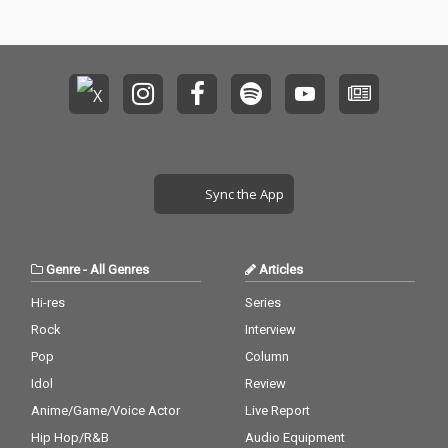
Sync the App
Genre
-
All Genres
Articles
Hi-res
Series
Rock
Interview
Pop
Column
Idol
Review
Anime/Game/Voice Actor
Live Report
Hip Hop/R&B
Audio Equipment