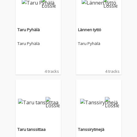
Taru Pyhälä
Lännen tyttö
Taru Pyhälä
Taru Pyhälä
4 tracks
4 tracks
Taru tanssittaa
Tanssirytmejä