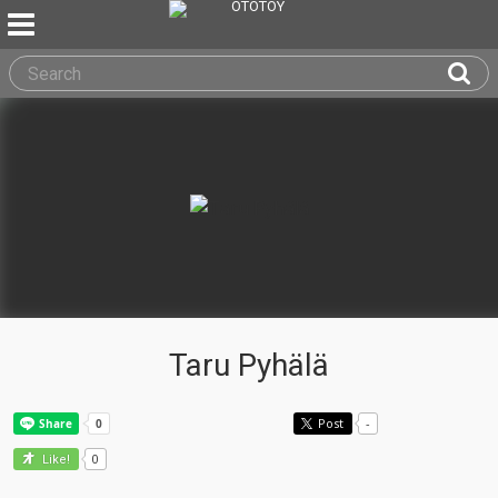
Taru Pyhälä
Post
-
0
Like!