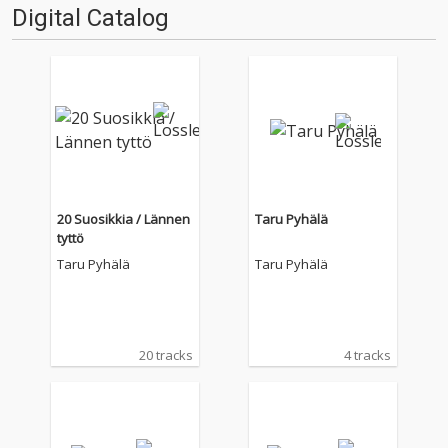
Digital Catalog
20 Suosikkia / Lännen
Taru Pyhälä
tyttö
Taru Pyhälä
Taru Pyhälä
20 tracks
4 tracks