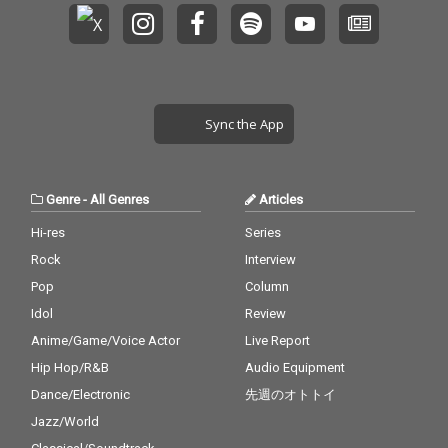
Sync the App
Genre
-
All Genres
Articles
Hi-res
Series
Rock
Interview
Pop
Column
Idol
Review
Anime/Game/Voice Actor
Live Report
Hip Hop/R&B
Audio Equipment
Dance/Electronic
先週のオトトイ
Jazz/World