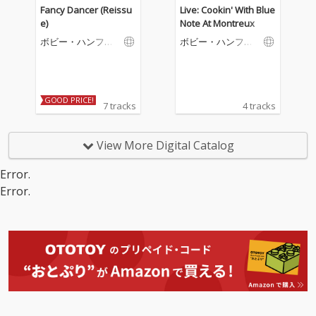
Fancy Dancer (Reissu
Live: Cookin' With Blue
e)
Note At Montreux
ボビー・ハンフリ
ボビー・ハンフリ
ー
ー
GOOD PRICE!
7 tracks
4 tracks
View More Digital Catalog
Error.
Error.