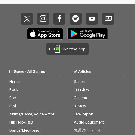
Sync the App
Genre
-
All Genres
Articles
Hi-res
Series
Rock
Interview
Pop
Column
Idol
Review
Anime/Game/Voice Actor
Live Report
Hip Hop/R&B
Audio Equipment
Dance/Electronic
先週のオトトイ