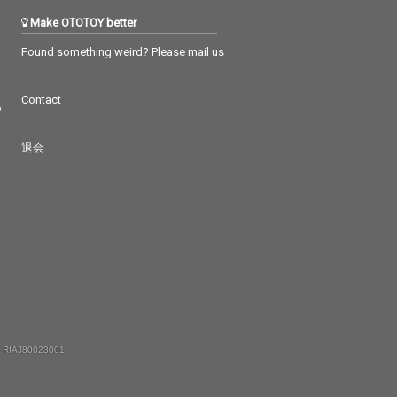
Make OTOTOY better
Found something weird? Please mail us
Contact
つ
退会
 RIAJ80023001