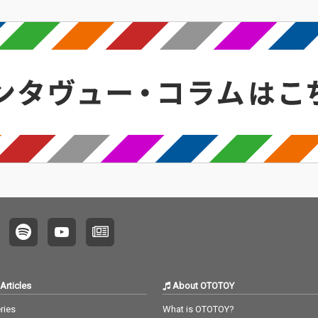
Articles
About OTOTOY
ries
What is OTOTOY?