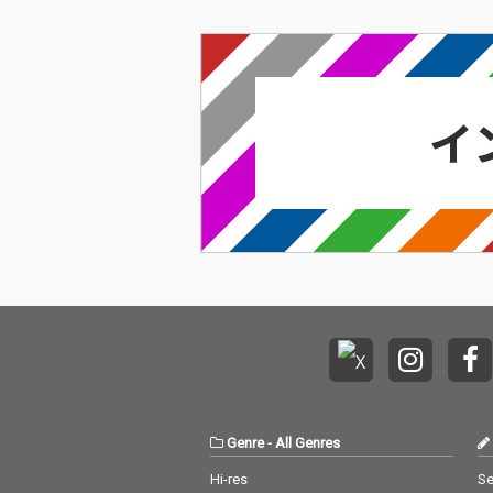
Genre
-
All Genres
Hi-res
Se