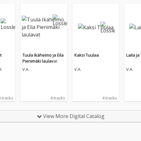
t
Tuula Ikäheimo ja Eila
Kaksi Tuulaa
Laila ja
Pienimäki laulavat
t
V.A.
V.A.
V.A.
 tracks
4 tracks
4 tracks
View More Digital Catalog