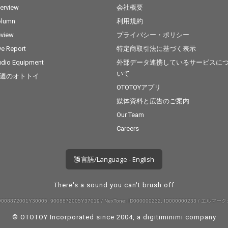
terview
会社概要
olumn
利用規約
view
プライバシー・ポリシー
ve Report
特定商取引法に基づく表示
dio Equipment
外部データ連携しているサービスに
いて
週のオトトイ
OTOTOYアプリ
媒体資料と広告のご案内
Our Team
Careers
言語/Language - English
There's a sound you can't brush off
008872001Y30005, 9008872005Y37019 / NexTone: ID000000232, ID000000233 / エルマーク:
© OTOTOY Incorporated since 2004, a
digitiminimi
company