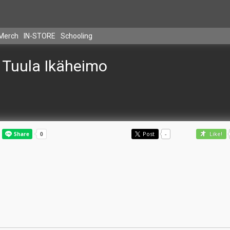
Merch
IN-STORE
Schooling
Tuula Ikäheimo
Post
-
Like!