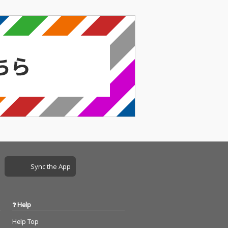
Sync the App
Help
Help Top