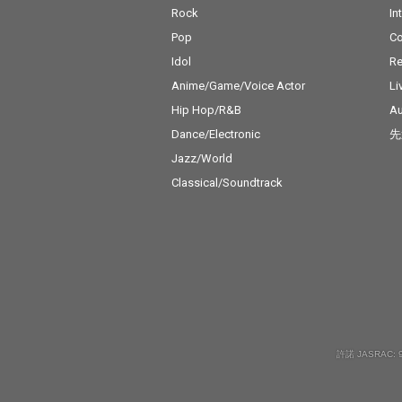
Rock
In
Pop
C
Idol
Re
Anime/Game/Voice Actor
Li
Hip Hop/R&B
Au
Dance/Electronic
先
Jazz/World
Classical/Soundtrack
許諾 JASRAC: 9