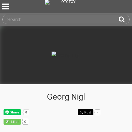
Georg Nigl
Post
-
0
Like!