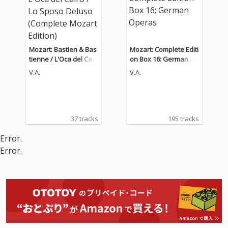
Mozart: Bastien & Bas
Mozart: Complete Editi
tienne / L'Oca del Cair
on Box 16: German Op
o / Lo Sposo Deluso (C
eras
V.A.
V.A.
omplete Mozart Editio
n)
37 tracks
195 tracks
Error.
Error.