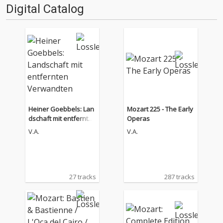
Digital Catalog
Heiner Goebbels: Lan
Mozart 225 - The Early
dschaft mit entfernten
Operas
Verwandten
V.A.
V.A.
27 tracks
287 tracks