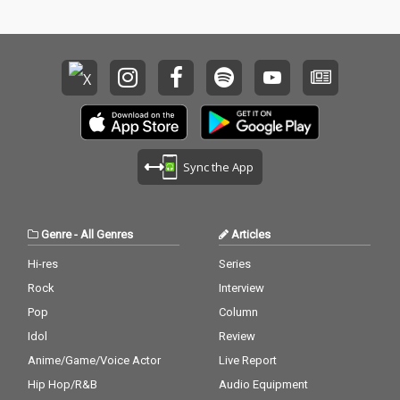
Sync the App
Genre
-
All Genres
Articles
Hi-res
Series
Rock
Interview
Pop
Column
Idol
Review
Anime/Game/Voice Actor
Live Report
Hip Hop/R&B
Audio Equipment