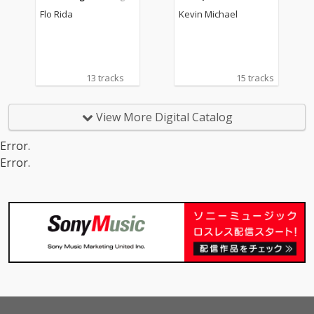
e)
Flo Rida
Kevin Michael
13 tracks
15 tracks
View More Digital Catalog
Error.
Error.