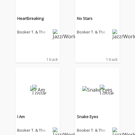
Heartbreaking
No Stars
Booker T. & The M
Booker T. & The M
G's
G's
1 track
1 track
I Am
Snake Eyes
Booker T. & The M
Booker T. & The M
G's
G's