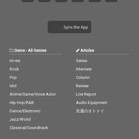
Sync the App
Genre
-
All Genres
Articles
Hi-res
Series
Rock
Interview
Pop
Column
Idol
Review
Anime/Game/Voice Actor
Live Report
Hip Hop/R&B
Audio Equipment
Dance/Electronic
先週のオトトイ
Jazz/World
Classical/Soundtrack