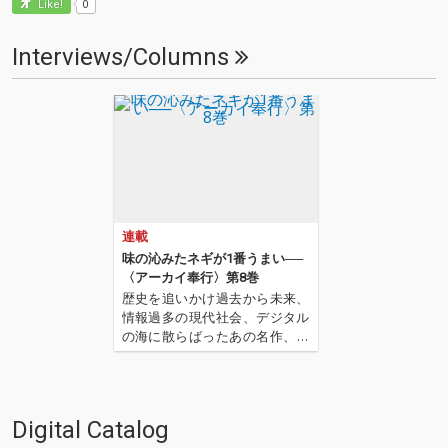
0
Like!
Interviews/Columns
連載
味の沁みたネギが1番うまい──
〈アーカイ奉行〉第8巻
歴史を追いかけ過去から未来、
情報過多の現代社会、デジタル
の海に散らばったあの名作、こ
の名作たちをひとつにまとめる
仕事人…!〈アーカイ奉行〉が今
日もデジタルの乱世を治め
る…!'''〈アーカイ奉行〉と
Digital Catalog
は…'''1.過去作の最新リマスター