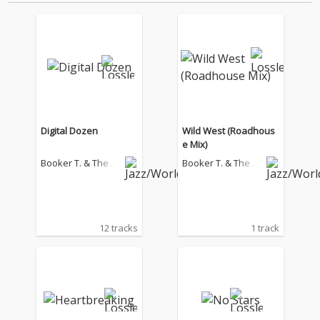
音源 2.これまで未配信…
Digital Dozen
Wild West (Roadhous
e Mix)
Booker T. & The M
Booker T. & The M
G's
G's
12 tracks
1 track