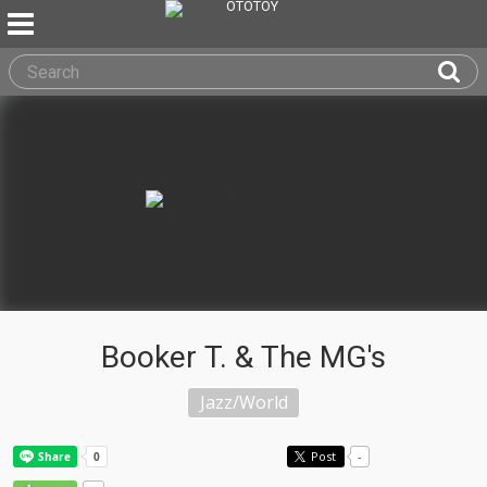
Booker T. & The MG's
Jazz/World
Post
-