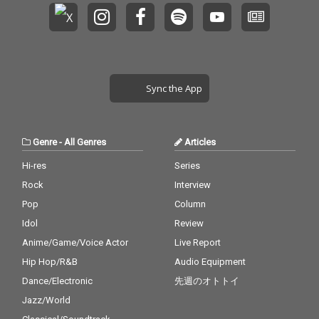
Sync the App
Genre
-
All Genres
Articles
Hi-res
Series
Rock
Interview
Pop
Column
Idol
Review
Anime/Game/Voice Actor
Live Report
Hip Hop/R&B
Audio Equipment
Dance/Electronic
先週のオトトイ
Jazz/World