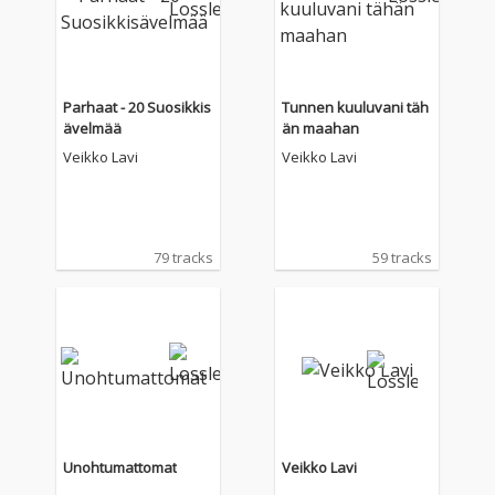
Parhaat - 20 Suosikkis
Tunnen kuuluvani täh
ävelmää
än maahan
Veikko Lavi
Veikko Lavi
79 tracks
59 tracks
Unohtumattomat
Veikko Lavi