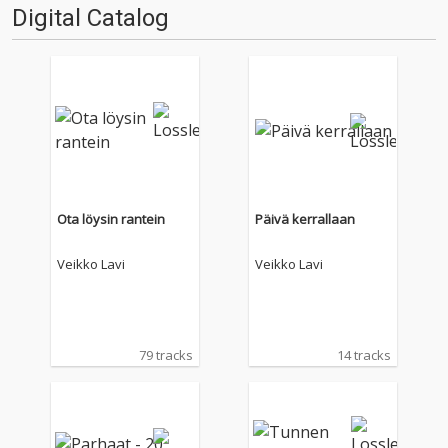
Digital Catalog
Ota löysin rantein
Päivä kerrallaan
Veikko Lavi
Veikko Lavi
79 tracks
14 tracks