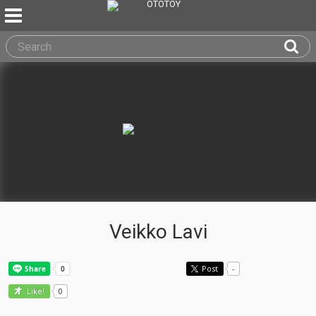
Veikko Lavi
Post
-
0
Like!