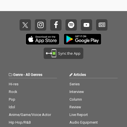
Sync the App
Genre
-
All Genres
Articles
Hi-res
Series
Rock
Interview
Pop
Column
Idol
Review
Anime/Game/Voice Actor
Live Report
Hip Hop/R&B
Audio Equipment