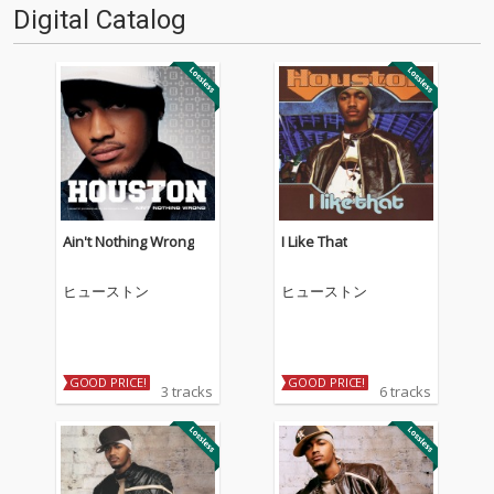
Digital Catalog
Ain't Nothing Wrong
I Like That
ヒューストン
ヒューストン
GOOD PRICE!
GOOD PRICE!
3 tracks
6 tracks