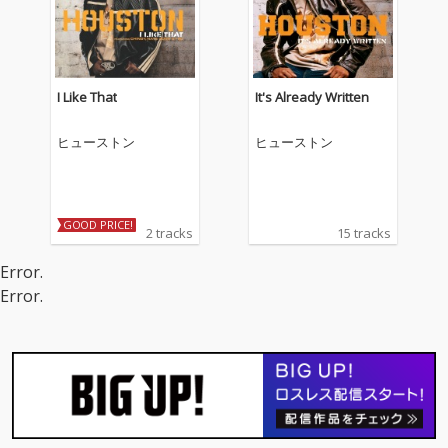
I Like That
It's Already Written
ヒューストン
ヒューストン
GOOD PRICE!
2 tracks
15 tracks
Error.
Error.