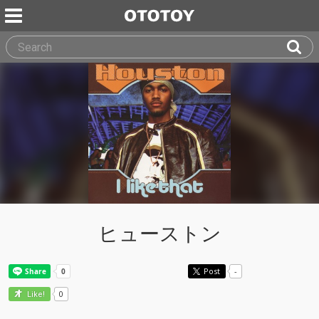
ヒューストン
Post
-
0
Like!