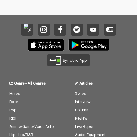
Sync the App
Genre
-
All Genres
Articles
Hi-res
Series
Rock
Interview
Pop
Column
Idol
Review
Anime/Game/Voice Actor
Live Report
Hip Hop/R&B
Audio Equipment