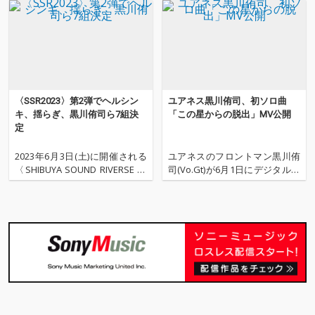
〈SSR2023〉第2弾でヘルシン
ユアネス黒川侑司、初ソロ曲
キ、揺らぎ、黒川侑司ら7組決
「この星からの脱出」MV公開
定
2023年6月3日(土)に開催される
ユアネスのフロントマン黒川侑
〈SHIBUYA SOUND RIVERSE 20
司(Vo.Gt)が6月1日にデジタルリ
23〉の出演アーティスト第2弾
リースした初のソロ作品「この
がアナウンスされた。 今回出演
星からの脱出」のミュージッ
が決定したのは、APOGEE、be
ク・ビデオを公開した。 このM
d、Enfants、Helsinki Lambda
Vのディレクションは黒川侑司
Club、She He
とイノウエケンイチが担当。楽
曲のイメージを視覚的に届ける
ものとして、ジャケッ