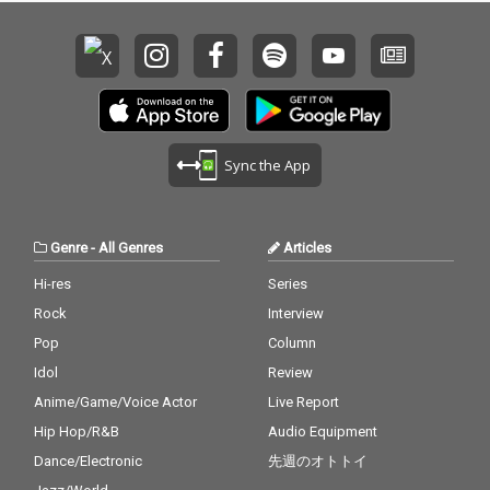
Sync the App
Genre
-
All Genres
Articles
Hi-res
Series
Rock
Interview
Pop
Column
Idol
Review
Anime/Game/Voice Actor
Live Report
Hip Hop/R&B
Audio Equipment
Dance/Electronic
先週のオトトイ