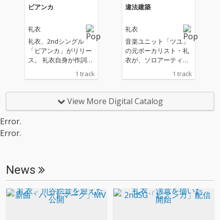
ビアンカ
違法建築
礼衣
礼衣
礼衣、2ndシングル
音楽ユニット「ツユ」
「ビアンカ」がリリー
の元ボーカリスト・礼
ス。 礼衣自身が作詞作
衣が、ソロアーティス
曲を担当。過去の痛み
トとしての1stデジタル
1 track
1 track
や迷いを抱えながらも
シングル「違法建築」
一歩踏み出す“心の強
を配信リリース。 同楽
さ”をテーマに、透明感
曲は、トップラインを
View More Digital Catalog
のある旋律と繊細な歌
礼衣が作詞・作曲し、
声が静かな決意を感じ
トラック制作にFUKUS
Error.
させる一曲になってい
HIGE MARIが参加。編
Error.
る。
曲は笹川真生、MIXは
井上うにが手がけてい
る。
News