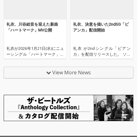
礼衣、川谷絵音を迎えた新曲
礼衣、決意を描いた2ndSG「ビ
「ハートマーク」MV公開
アンカ」配信開始
礼衣が2026年1月21日(水)にニュ
礼衣 が2ndシングル「ビアン
ーシングル「ハートマーク」を
カ」を配信リリースした。 ソロ
リリースし、併せてミュージッ
として2作目の「ビアンカ」
クビデオを公開した。 本作は前
は、前作に続いて礼衣自身が作
作に続き、礼衣自身が作詞・作
詞・作曲を担当。過去の痛みや
View More News
曲を手がけたオリジナル楽曲。
迷いを抱えながらも前に進もう
ラップパートには川谷絵音をゲ
とする“心の強さ”をテーマに、
ストアーティストとして迎え、
透明感あるメロディと繊細な歌
これまでの作品とは
声が静かな決意を描き出す一