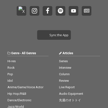
Sync the App
Genre
-
All Genres
Articles
Hi-res
Series
Rock
Interview
Pop
Column
Idol
Review
Anime/Game/Voice Actor
Live Report
Hip Hop/R&B
Audio Equipment
Dance/Electronic
先週のオトトイ
Jazz/World