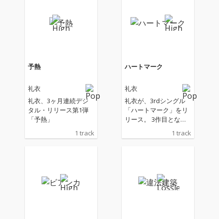
予熱
ハートマーク
礼衣
礼衣
礼衣、3ヶ月連続デジ
礼衣が、3rdシングル
タル・リリース第1弾
「ハートマーク」をリ
「予熱」
リース。 3作目となる
本作「ハートマーク」
1 track
1 track
は、前作に続き礼衣自
身が作詞・作曲を手が
けたオリジナル楽曲。
ラップパートには川谷
絵音をゲストアーティ
ストに迎え、これまで
とは一味違った、奥行
きのあるサウンドに仕
上がっている。