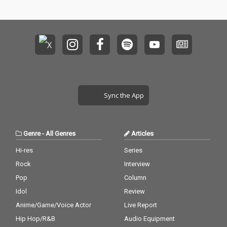
Sync the App
Genre
-
All Genres
Articles
Hi-res
Series
Rock
Interview
Pop
Column
Idol
Review
Anime/Game/Voice Actor
Live Report
Hip Hop/R&B
Audio Equipment