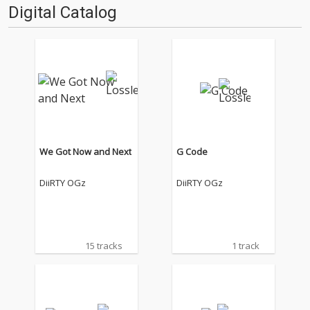
Digital Catalog
We Got Now and Next
G Code
DiiRTY OGz
DiiRTY OGz
15 tracks
1 track