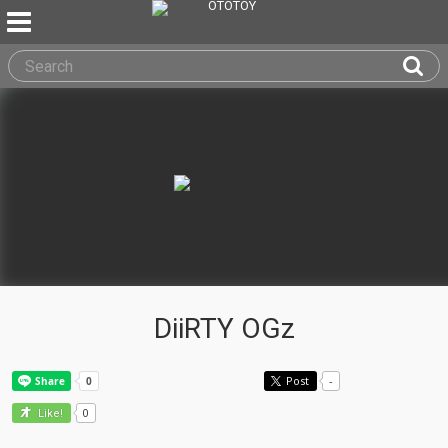
DiiRTY OGz
Post
-
0
Like!