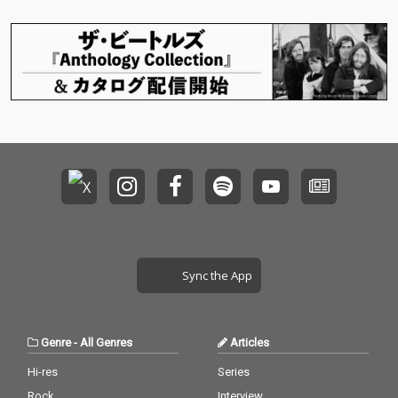
Sync the App
Genre
-
All Genres
Articles
Hi-res
Series
Rock
Interview