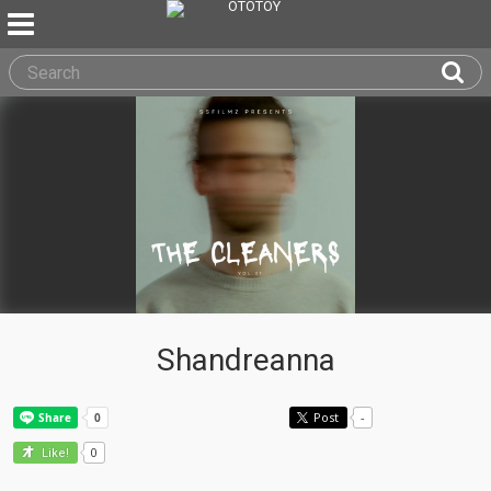
Shandreanna
Post
-
0
Like!