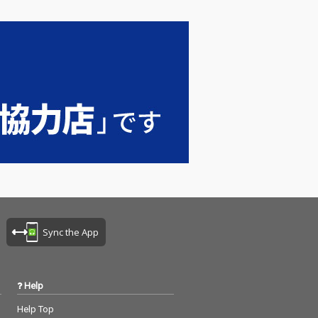
度々来日しているクリ
ス・コールマンなど総
勢11名の豪華ミュージ
シャンがここに集結。
Sync the App
Help
Help Top