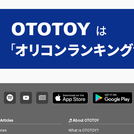
じるな
(Vo)、ゴスペルシンガ
並べた
ー平石あゆみ(Vo)、
るクリ
数々のメジャーアーテ
ーアル
ィストのプロデューサ
もいつ
ーとしても有名な和田
リスマ
昌哉(Vo)など、友情参
て頂け
加している。サウンド
この季
プロデュースに福澤修
んにと
と石橋謙悟を起用。そ
の日で
の他、ゴスペル界第一
。
線で活躍するシンガー
達が参加。日本におい
て今までになかった、
まさに新たな時代に形
造られた正真正銘のゴ
スペルスムースジャズ
作品。【Guest 参加ミ
ュージシャン】Sho Ka
mijo(G)上條頌,Isamu Ni
shida(G)西田勇,Kenshi
Takimoto(B)滝元堅志,
Articles
About OTOTOY
Masaya Wada(Vo&Ch
o)和田昌哉,Yuya Wata
ries
What is OTOTOY?
nabe(Vo&Cho)渡邊裕