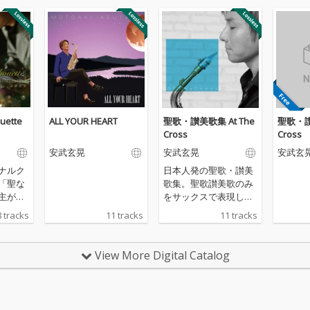
ouette
ALL YOUR HEART
聖歌・讃美歌集 At The
聖歌・讃
Cross
Cross
安武玄晃
安武玄晃
安武玄
ナルク
日本人発の聖歌・讃美
「聖な
歌集。聖歌讃美歌のみ
主が誕
をサックスで表現し収
けさか
録した日本初のアルバ
8 tracks
11 tracks
11 tracks
煌やか
ム作品。三浦大知やEXI
いる。
LEのサポートなど日本
り、前
の音楽シーンの最前線
View More Digital Catalog
光をを
で活躍する上條頌(G)、
オープ
滝元堅志(B)、また安武
ight
コンサートでも御馴染
）で始
みの西田勇(G)、中山告