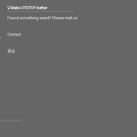
Make OTOTOY better
Found something weird? Please mail us
Contact
つ
退会
 RIAJ80023001