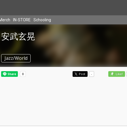
Merch
IN-STORE
Schooling
安武玄晃
Jazz/World
Post
-
Like!