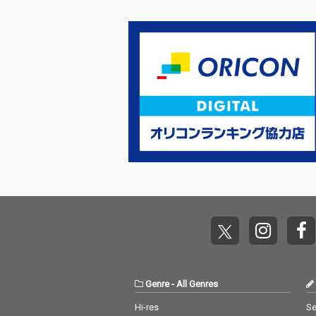
まり、季節を感じるな
まり、季節を感
じみのある曲を並べた
じみのある曲を
サックスが奏でるクリ
サックスが奏で
スマスストーリーアル
スマスストーリ
バム。どなたでもいつ
バム。どなたで
も身近にあるクリスマ
も身近にあるク
スの恵みを感じて頂け
スの恵みを感じ
たら幸いです。この季
たら幸いです。
節と共にみなさんにと
節と共にみなさ
って毎日が救いの日で
って毎日が救い
ありますように。
ありますように
Genre
-
All Genres
Hi-res
Se