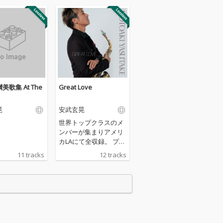
美歌集 At The
Great Love
晃
安武玄晃
世界トップクラスのメ
ンバーが集まりアメリ
カLAにて全収録。 プロ
デューサーにはベーシ
11 tracks
12 tracks
ストであり、著名サッ
クス奏者ボニー・ジェ
イムスの現バンドマス
ターであるスミティス
ミス。ドラマーにはプ
リンスやデヴィットサ
ンボーンのツアーでも