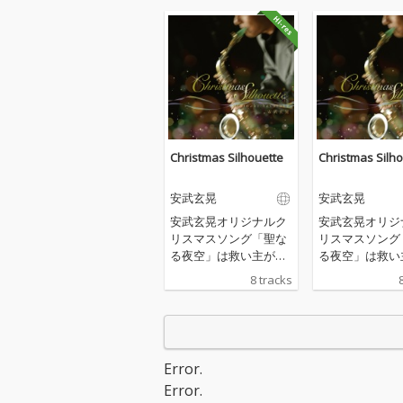
Christmas Silhouette
Christmas Silh
安武玄晃
安武玄晃
安武玄晃オリジナルク
安武玄晃オリジ
リスマスソング「聖な
リスマスソング
る夜空」は救い主が誕
る夜空」は救い
生する直前の静けさか
生する直前の静
8 tracks
ら誕生した後の煌やか
ら誕生した後の
な情景を表している。
な情景を表して
この曲が軸となり、前
この曲が軸とな
半は影、後半は光をを
半は影、後半は
表現している。オープ
表現している。
Error.
ニングはSilent Night
ニングはSilent N
Error.
（きよしこの夜）で始
（きよしこの夜