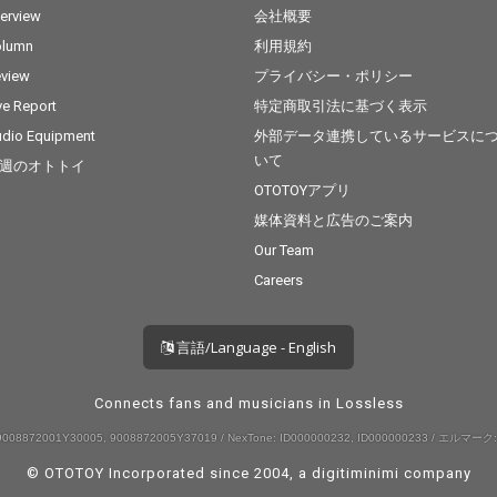
哉,Soichiro Oura(Vo&C
terview
会社概要
ho)大浦宗一郎,Ayumi H
olumn
利用規約
iraishi(Vo&Cho)平石あ
view
プライバシー・ポリシー
ゆみ,Tsuguru Nakaya
ma(Vo)中山告,Shoko P
ve Report
特定商取引法に基づく表示
eppa(Vo&Cho),Ayame
dio Equipment
外部データ連携しているサービスに
Kondo(Cho)近藤あや
いて
め,Osamu Fukuzawa
週のオトトイ
(Key)福澤修,Kengo Ishi
OTOTOYアプリ
bashi(G)石橋謙悟,Sou
媒体資料と広告のご案内
nd Produced by／Osa
mu Fukuzawa (Key)Ke
Our Team
ngo Ishibashi (G)Total
Careers
Produced by／Motoak
i Yasutake
言語/Language - English
Connects fans and musicians in Lossless
008872001Y30005, 9008872005Y37019 / NexTone: ID000000232, ID000000233 / エルマーク:
© OTOTOY Incorporated since 2004, a
digitiminimi
company