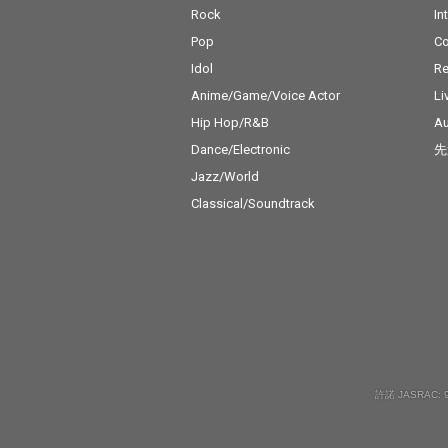
Rock
In
Pop
C
Idol
Re
Anime/Game/Voice Actor
Li
Hip Hop/R&B
Au
Dance/Electronic
先
Jazz/World
Classical/Soundtrack
許諾 JASRAC: 9