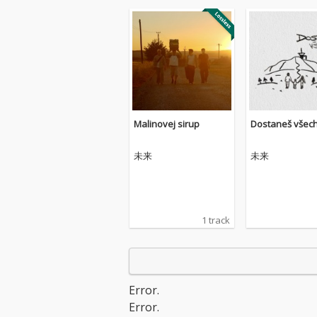
Malinovej sirup
Dostaneš všec
未来
未来
1 track
Error.
Error.