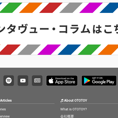
Articles
About OTOTOY
ries
What is OTOTOY?
terview
会社概要