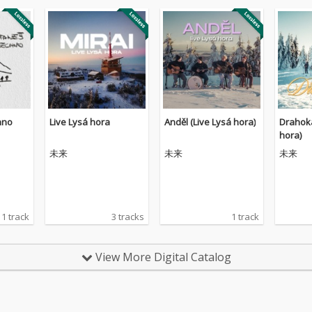
hno
Live Lysá hora
Anděl (Live Lysá hora)
Drahoka
hora)
未来
未来
未来
1 track
3 tracks
1 track
View More Digital Catalog