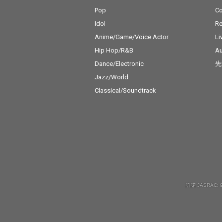
Pop
C
Idol
Re
Anime/Game/Voice Actor
Li
Hip Hop/R&B
Au
Dance/Electronic
先
Jazz/World
Classical/Soundtrack
許諾 JASRAC: 9