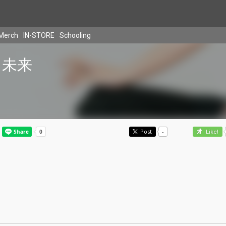
Merch
IN-STORE
Schooling
未来
Post
-
Like!