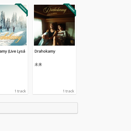
my (Live Lysá
Drahokamy
未来
1 track
1 track