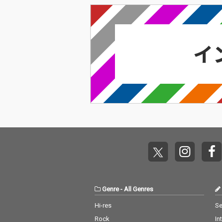
『これくしょん２
Genre
-
All Genres
Hi-res
Se
Rock
In