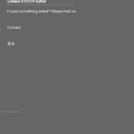
Make OTOTOY better
Found something weird? Please mail us
Contact
つ
退会
 RIAJ80023001