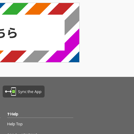
Sync the App
Help
Help Top