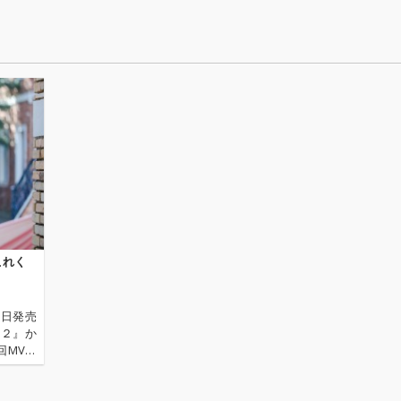
これく
0日発売
ん２』か
回MVが
フーパー
のほか、