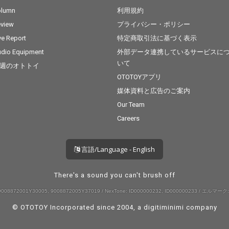
olumn
利用規約
view
プライバシー・ポリシー
ve Report
特定商取引法に基づく表示
dio Equipment
外部データ連携しているサービスに
いて
週のオトトイ
OTOTOYアプリ
媒体資料と広告のご案内
Our Team
Careers
言語/Language - English
There's a sound you can't brush off
008872001Y30005, 9008872005Y37019 / NexTone: ID000000232, ID000000233 / エルマーク:
© OTOTOY Incorporated since 2004, a
digitiminimi
company