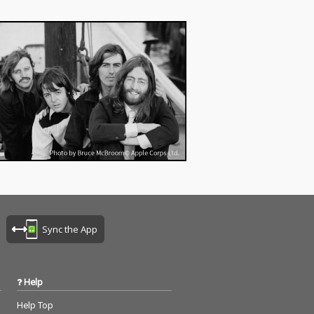
Sync the App
Help
Help Top