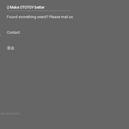
Make OTOTOY better
Found something weird? Please mail us
Contact
つ
退会
 RIAJ80023001