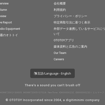
terview
会社概要
olumn
利用規約
view
プライバシー・ポリシー
ve Report
特定商取引法に基づく表示
dio Equipment
外部データ連携しているサービスに
いて
週のオトトイ
OTOTOYアプリ
媒体資料と広告のご案内
Our Team
Careers
言語/Language - English
There's a sound you can't brush off
008872001Y30005, 9008872005Y37019 / NexTone: ID000000232, ID000000233 / エルマーク:
© OTOTOY Incorporated since 2004, a
digitiminimi
company