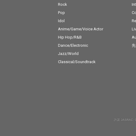
Rock
In
Pop
C
Idol
Re
Anime/Game/Voice Actor
Li
Hip Hop/R&B
Au
Dance/Electronic
先
Jazz/World
Classical/Soundtrack
許諾 JASRAC: 9