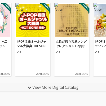
。～二
J-POP名曲オールジャ
女性が想う共感ソング
J-PO
ソング
ンル大辞典 -HIT SONG
セレクション-Happy&
ラソン
特集-
Sad-
V.A.
V.A.
V.A.
 tracks
29 tracks
26 tracks
View More Digital Catalog