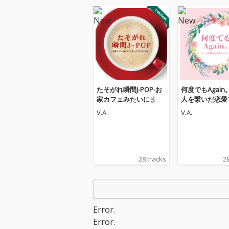
たそがれ瞬間J-POP-お
何度でもAgain
家カフェみたいにまっ
人を繋いだ恋愛
たりソングを。-
ス～
V.A.
V.A.
28 tracks
28
Error.
Error.