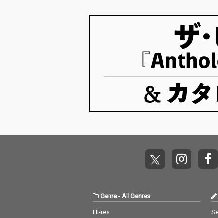
Genre
-
All Genres
Hi-res
Se