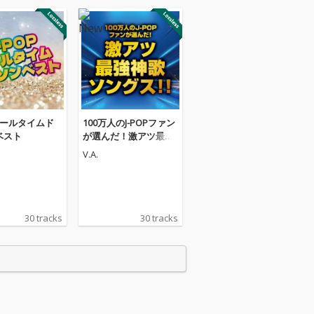
Pオールタイムド
100万人のJ-POPファン
ベスト
が選んだ！激アツ最強
神歌ソングス!!
V.A.
30 tracks
30 tracks