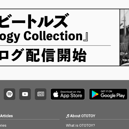
Articles
About OTOTOY
ries
What is OTOTOY?