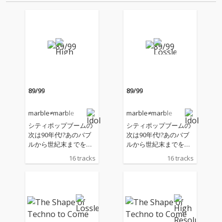
89/99
89/99
marble≠marble
marble≠marble
シティポップブームの
シティポップブームの
次は90年代!?あのバブ
次は90年代!?あのバブ
ルから世紀末までを振
ルから世紀末までを振
り返る!テクノ、ユーロ
り返る!テクノ、ユーロ
16 tracks
16 tracks
ビート、ヒップホッ
ビート、ヒップホッ
プ、ジャングル…など
プ、ジャングル…など
が邦楽に浸透しお茶の
が邦楽に浸透しお茶の
間を熱くした、まるで
間を熱くした、まるで
あの頃のランキングTO
あの頃のランキングTO
P10を聴いているかの
P10を聴いているかの
ような、まじめでキッ
ような、まじめでキッ