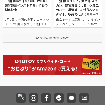
「短冊CDの日 SPECIAL WEEK 1
「短冊CDコンピ」第２弾 スタ
週間連続インストア祭」渋谷で
カン、野宮真貴による小沢健二
開催決定
カバー、黒沢健一の遺作など６
タイトル収録で七夕にリリース
7月7日に全国の主要レコードシ
東京を中心に活動しているイン
ョップで開催される「短冊CDの
ディペンデント・レーベルのミ
日2023」の開催に合わせて、H
オベル・レコードが、2023年2
MV record shop SHIBUYAで、
月に発売して好評だった8cm短
「短冊CDの日 SPECIAL WEEK 1
冊ＣＤによるコンピレーション
View More News
週間連続インストア祭」が開催
アルバムの第２弾『BLUE TENTI
される。 2023年は日本で短冊C
ON #bt20230707』を7月7日に
Dがリリ
リリースすることが決定した。