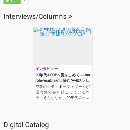
1
Like!
Interviews/Columns
インタビュー
90年代J-POPへ愛をこめて──ma
rble≠marbleが目論む“平成リバ
イバル”
空前のシティポップ・ブームが
国内外で巻き起こっている昨
今。そんななか、90年代のヒッ
ト・チャートを駆け抜けた“あの
ころ”のJ-POPへのリスペクトを
全開に活動しているアイドル、
それがmarble≠marbleだ。そん
Digital Catalog
な彼女が前作『The Shape of …