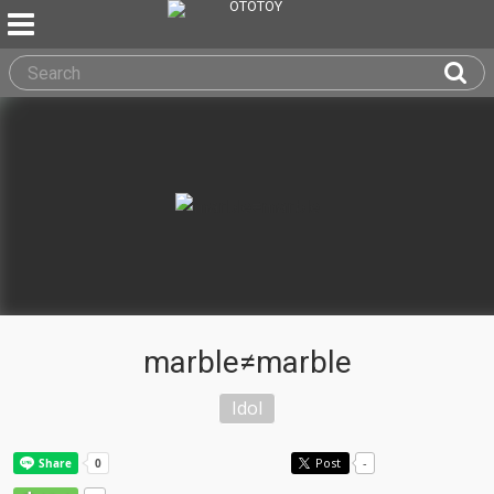
marble≠marble
Idol
Post
-