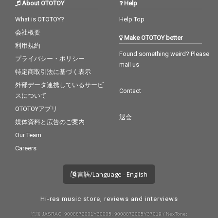
About OTOTOY
Help
What is OTOTOY?
Help Top
会社概要
Make OTOTOY better
利用規約
Found something weird? Please
プライバシー・ポリシー
mail us
特定商取引法に基づく表示
外部データ連携しているサービ
Contact
スについて
OTOTOYアプリ
退会
媒体資料と広告のご案内
Our Team
Careers
言語/Language - English
Hi-res music store, reviews and interviews
許諾 JASRAC: 9008872001Y30005, 9008872005Y37019 / NexTone: