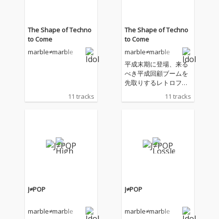
チュなJ-POPオマージ
チュなJ-POPオマージ
ュ。
ュ。
The Shape of Techno
The Shape of Techno
to Come
to Come
marble≠marble
marble≠marble
平成末期に登場、来る
べき平成回顧ブームを
先取りするレトロフュ
ーチャーアイドル、ma
11 tracks
11 tracks
rble≠marbleのサー
ド・アルバム
J≠POP
J≠POP
marble≠marble
marble≠marble