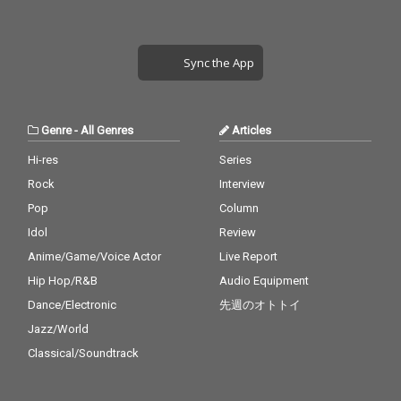
Sync the App
Genre
-
All Genres
Articles
Hi-res
Series
Rock
Interview
Pop
Column
Idol
Review
Anime/Game/Voice Actor
Live Report
Hip Hop/R&B
Audio Equipment
Dance/Electronic
先週のオトトイ
Jazz/World
Classical/Soundtrack