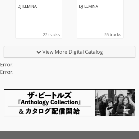
適な洋楽～ (DJ MIX)
(DJ MIX)
DJ ILLMINA
DJ ILLMINA
22 tracks
55 tracks
View More Digital Catalog
Error.
Error.