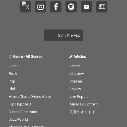
Sync the App
Genre
-
All Genres
Articles
Hi-res
Series
Rock
Interview
Pop
Column
Idol
Review
Anime/Game/Voice Actor
Live Report
Hip Hop/R&B
Audio Equipment
Dance/Electronic
先週のオトトイ
Jazz/World