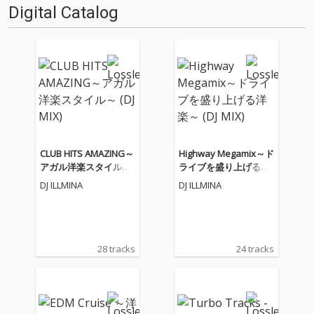
Digital Catalog
CLUB HITS AMAZING～
Highway Megamix～ド
アガル洋楽スタイル～
ライブを盛り上げる洋
(DJ MIX)
楽～ (DJ MIX)
DJ ILLMINA
DJ ILLMINA
28 tracks
24 tracks