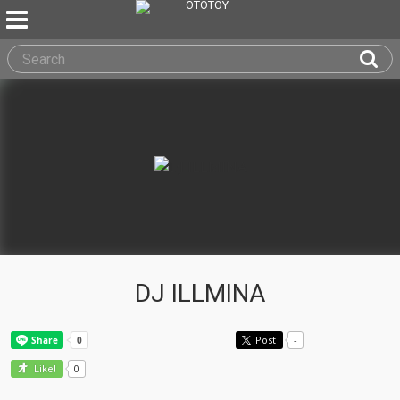
DJ ILLMINA
Post
-
0
Like!