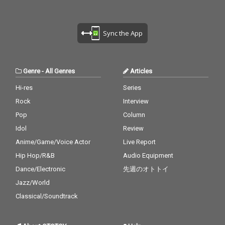
Sync the App
Genre
-
All Genres
Articles
Hi-res
Series
Rock
Interview
Pop
Column
Idol
Review
Anime/Game/Voice Actor
Live Report
Hip Hop/R&B
Audio Equipment
Dance/Electronic
先週のオトトイ
Jazz/World
Classical/Soundtrack