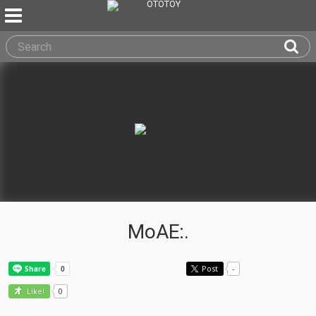
MoAE:.
Post
-
0
Like!