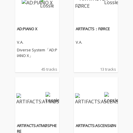
AD:PIANO X
ARTIFACTS：FØRCE
V.A.
V.A.
Diverse System「AD:P
IANO X」
45 tracks
13 tracks
ARTIFACTS:ATMØSPHE
ARTIFACTS:ASCENSIØN
RE