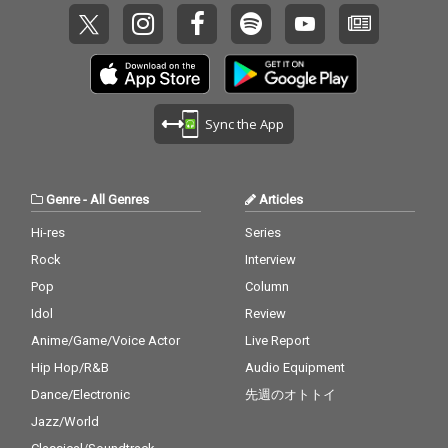
Sync the App
Genre
-
All Genres
Articles
Hi-res
Series
Rock
Interview
Pop
Column
Idol
Review
Anime/Game/Voice Actor
Live Report
Hip Hop/R&B
Audio Equipment
Dance/Electronic
先週のオトトイ
Jazz/World