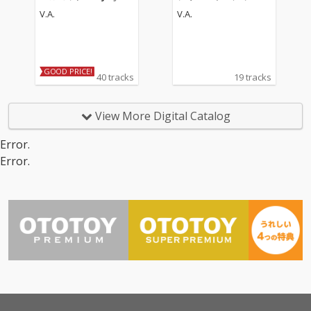
MI★YEAH!
2 ～ディズニーアンバ
V.A.
V.A.
サダーホテル～
GOOD PRICE!
40 tracks
19 tracks
View More Digital Catalog
Error.
Error.