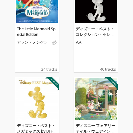
The Little Mermaid Sp
ディズニー・ベスト・
ecial Edition
コレクション・セレク
テッド by DJ FUMI★YE
アラン・メンケン
V.A.
AH!
24 tracks
40 tracks
ディズニー・ベスト・
ディズニー フェアリー
メガミックス by DJ FU
テイル・ウェディング