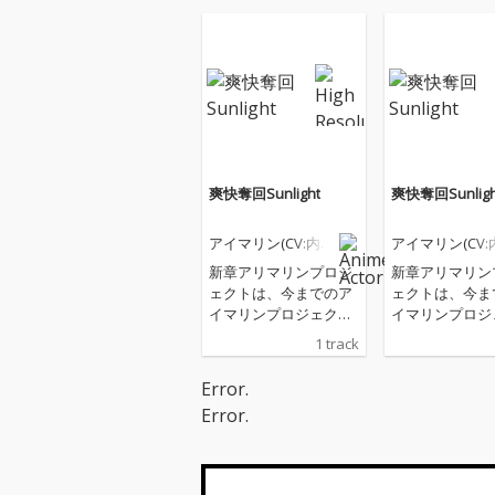
爽快奪回Sunlight
爽快奪回Sunligh
アイマリン(CV:内田
アイマリン(CV:
彩)・壱華零(CV:佐
彩)・壱華零(CV
新章アリマリンプロジ
新章アリマリン
伯伊織)
伯伊織)
ェクトは、今までのア
ェクトは、今ま
イマリンプロジェクト
イマリンプロジ
とは全く別の世界線を
とは全く別の世
1 track
彩る、上質な映像と音
彩る、上質な映
楽の融合を目指す、三
楽の融合を目指
Error.
洋による新規IP企画で
洋による新規IP
Error.
ある 今作はヒットを
ある 今作はヒ
狙ってチームで作った
狙ってチームで
楽曲をフューチャー
楽曲をフューチ