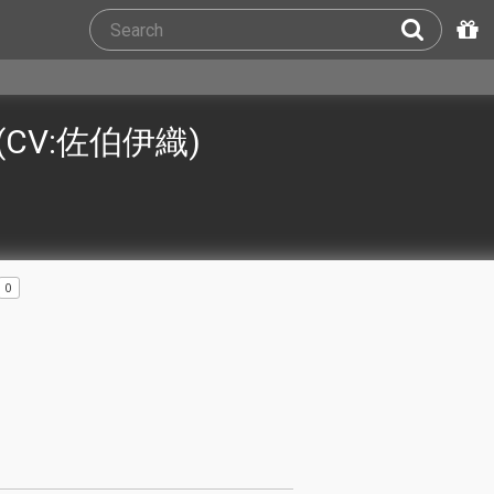
CV:佐伯伊織)
0