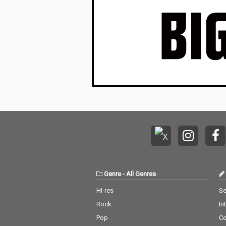
Genre
-
All Genres
Hi-res
Se
Rock
In
Pop
C