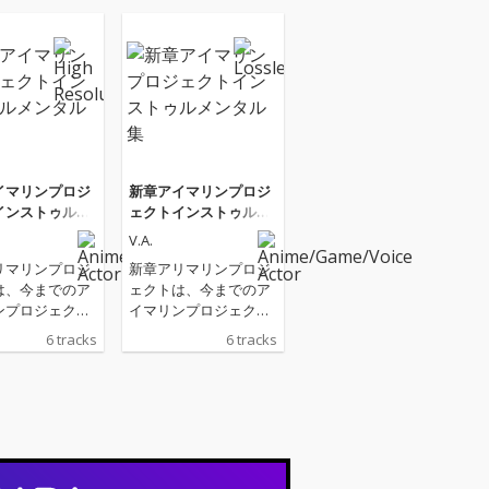
イマリンプロジ
新章アイマリンプロジ
インストゥルメ
ェクトインストゥルメ
集
ンタル集
V.A.
リマリンプロジ
新章アリマリンプロジ
は、今までのア
ェクトは、今までのア
ンプロジェクト
イマリンプロジェクト
く別の世界線を
とは全く別の世界線を
6 tracks
6 tracks
上質な映像と音
彩る、上質な映像と音
合を目指す、三
楽の融合を目指す、三
新規IP企画で
洋による新規IP企画で
これまで発表し
ある これまで発表し
全6曲のインス
てきた全6曲のインス
のみを集めた、
ト音源のみを集めた、
トゥルメンタル
インストゥルメンタル