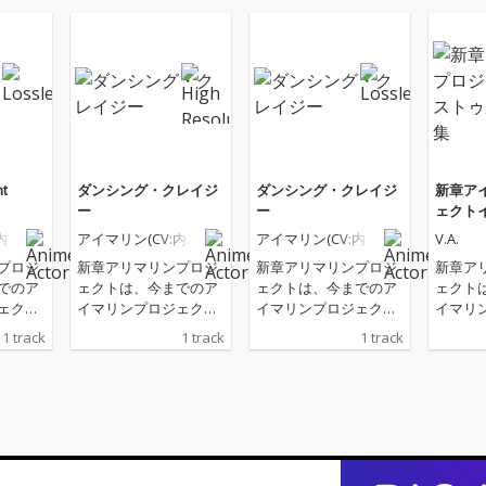
t
ダンシング・クレイジ
ダンシング・クレイジ
新章ア
ー
ー
ェクト
ンタル
内田
アイマリン(CV:内田
アイマリン(CV:内田
V.A.
:佐
彩)・壱華零(CV:佐
彩)・壱華零(CV:佐
プロジ
新章アリマリンプロジ
新章アリマリンプロジ
新章ア
伯伊織)
伯伊織)
でのア
ェクトは、今までのア
ェクトは、今までのア
ェクト
ェクト
イマリンプロジェクト
イマリンプロジェクト
イマリ
界線を
とは全く別の世界線を
とは全く別の世界線を
とは全
1 track
1 track
1 track
像と音
彩る、上質な映像と音
彩る、上質な映像と音
彩る、
す、三
楽の融合を目指す、三
楽の融合を目指す、三
楽の融
企画で
洋による新規IP企画で
洋による新規IP企画で
洋による
ットを
ある
ある
ある 
作った
てきた
ャー
ト音源
インス