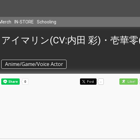
Merch
IN-STORE
Schooling
アイマリン(CV:内田 彩)・壱華零(
Anime/Game/Voice Actor
Post
-
Like!