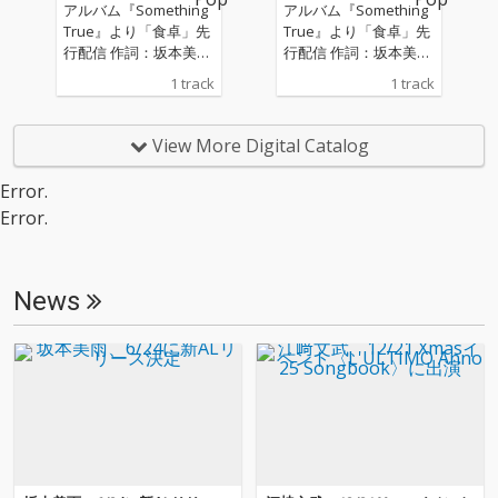
けたナンバーなどを収
けたナンバーなどを収
アルバム『Something
アルバム『Something
録。 アルバムのラスト
録。 アルバムのラスト
True』より「食卓」先
True』より「食卓」先
を飾るのは、坂本龍一
を飾るのは、坂本龍一
行配信 作詞：坂本美
行配信 作詞：坂本美
が元ちとせの2008年発
が元ちとせの2008年発
雨、森山直太朗、作
雨、森山直太朗、作
1 track
1 track
表のアルバム『カッシ
表のアルバム『カッシ
曲・編曲：伊藤ゴロー
曲・編曲：伊藤ゴロー
ーニ』でプロデュース
ーニ』でプロデュース
した「静夜曲」のカバ
した「静夜曲」のカバ
View More Digital Catalog
ー。当時のレコーディ
ー。当時のレコーディ
ングで坂本龍一が演奏
ングで坂本龍一が演奏
Error.
したピアノ・トラック
したピアノ・トラック
と、時を超えたデュオ
と、時を超えたデュオ
Error.
が実現した。 坂本は近
が実現した。 坂本は近
年、イスラエル軍の長
年、イスラエル軍の長
年の占領と虐殺によ
年の占領と虐殺によ
News
り、甚大な被害を受け
り、甚大な被害を受け
ているパレスチナ自治
ているパレスチナ自治
区の人道支援にも力を
区の人道支援にも力を
注いでいる。 今回のア
注いでいる。 今回のア
ルバム・タイトル『So
ルバム・タイトル『So
mething True』には、
mething True』には、
《 これまで真実だと思
《 これまで真実だと思
っていたものが揺らい
っていたものが揺らい
でしまった世界で、手
でしまった世界で、手
探りしながら、何かひ
探りしながら、何かひ