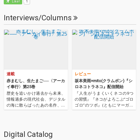
1
Like!
Interviews/Columns
連載
レビュー
赤まむし、生たまご──〈アーカ
坂本美雨×mito(クラムボン)『シ
イ奉行〉第25巻
ロネコトラネコ』配信開始
歴史を追いかけ過去から未来、
『人生がうまくいくネコの9つ
情報過多の現代社会、デジタル
の習慣』『ネコがよろこぶ“ゴロ
の海に散らばったあの名作、こ
ゴロ”のツボ』(ともにマーガレ
の名作たちをひとつにまとめる
ット ウッドハウス著)という外国
仕事人…!〈アーカイ奉行〉が今
の絵本にオマケで付いていた楽
日もデジタルの乱世を治め
曲が、マスタリング企画で装い
る…!'''〈アーカイ奉行〉と
新たに登場。mitoがプロデュー
Digital Catalog
は…'''1.過去作の最新リマスター
スを手掛けた「シロネコ」「ボ