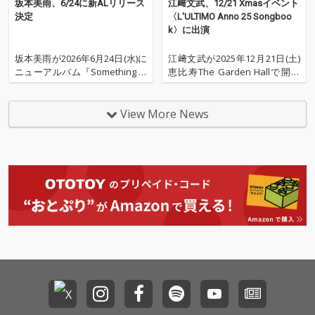
坂本美雨、6/24に新ALリリース
江﨑文武、12/21 Xmasイベント
とつでも揺らがぬ “ほ
とつでも揺らがぬ “ほ
決定
〈L'ULTIMO Anno 25 Songboo
んとう” のものにたど
んとう” のものにたど
k〉に出演
り着きたい 》 という想
り着きたい 》 という想
いが込められている。
いが込められている。
坂本美雨が2026年6月24日(水)に
江﨑文武が2025年12月21日(土)
ニューアルバム『Something Tr
恵比寿The Garden Hallで開催
ue』をリリースすることが決定
されるクリスマス・イベント
した。 本作は『birds fly』以来
〈L'ULTIMO Anno 25 Songboo
4年半ぶりとなるオリジナルア
k〉に出演する。 江﨑は今年の
View More News
ルバム。森山直太朗、伊藤ゴロ
話題作となった実写映画 『秒速
ー、原 摩利彦の3名がプロデュ
5センチメートル』『#真相をお
ースで参加した豪華作
話ししま