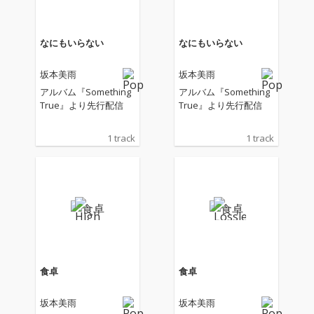
曲のナンバーをメイン
曲のナンバーをメイン
に、うち1曲ではコー
に、うち1曲ではコー
ラスでも参加。 伊藤ゴ
ラスでも参加。 伊藤ゴ
なにもいらない
なにもいらない
ローのプロデュース曲
ローのプロデュース曲
は、オリジナル曲に加
は、オリジナル曲に加
坂本美雨
坂本美雨
えてヴァージニア・ア
えてヴァージニア・ア
ストレイの1986年のヒ
ストレイの1986年のヒ
アルバム『Something
アルバム『Something
ット曲「Some Small H
ット曲「Some Small H
True』より先行配信
True』より先行配信
ope」(produced by 坂
ope」(produced by 坂
本⿓⼀)をカバー。 大ヒ
本⿓⼀)をカバー。 大ヒ
1 track
1 track
ット映画『国宝』の主
ット映画『国宝』の主
題歌でもタッグを組ん
題歌でもタッグを組ん
だ原 摩利彦によるプロ
だ原 摩利彦によるプロ
デュース曲は、アニメ
デュース曲は、アニメ
映画『もし、これから
映画『もし、これから
生まれるのなら』(監
生まれるのなら』(監
督：土海明日香)の主題
督：土海明日香)の主題
歌「Lullaby」や、イス
歌「Lullaby」や、イス
ラエルの空爆で殺害さ
ラエルの空爆で殺害さ
れたガザの大学教授・
れたガザの大学教授・
食卓
食卓
詩人リフアト・アルア
詩人リフアト・アルア
ライールの詩「If I mus
ライールの詩「If I mus
坂本美雨
坂本美雨
t die」にメロディを付
t die」にメロディを付