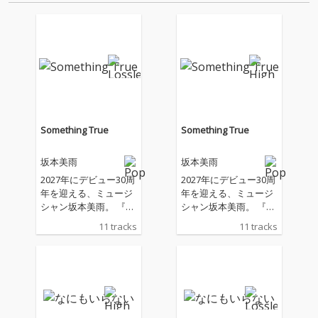
音源 2.これまで未配信…
ーニャス・トラック“…
Something True
Something True
坂本美雨
坂本美雨
2027年にデビュー30周
2027年にデビュー30周
年を迎える、ミュージ
年を迎える、ミュージ
シャン坂本美雨。 『bir
シャン坂本美雨。 『bir
ds fly』(2021年)以来、
ds fly』(2021年)以来、
11 tracks
11 tracks
約5年ぶりのフル・ア
約5年ぶりのフル・ア
ルバムは、森山直太
ルバムは、森山直太
朗、伊藤ゴロー、原 摩
朗、伊藤ゴロー、原 摩
利彦がプロデュースで
利彦がプロデュースで
参加した豪華作品。 森
参加した豪華作品。 森
山直太朗プロデュース
山直太朗プロデュース
曲は、森山の作詞・作
曲は、森山の作詞・作