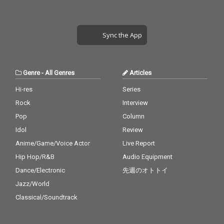
Sync the App
Genre
-
All Genres
Articles
Hi-res
Series
Rock
Interview
Pop
Column
Idol
Review
Anime/Game/Voice Actor
Live Report
Hip Hop/R&B
Audio Equipment
Dance/Electronic
先週のオトトイ
Jazz/World
Classical/Soundtrack