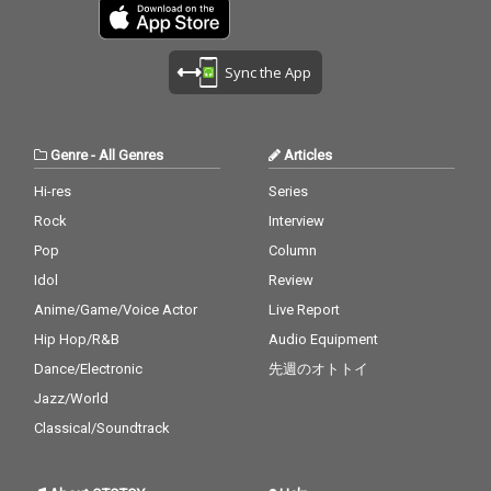
Sync the App
Genre
-
All Genres
Articles
Hi-res
Series
Rock
Interview
Pop
Column
Idol
Review
Anime/Game/Voice Actor
Live Report
Hip Hop/R&B
Audio Equipment
Dance/Electronic
先週のオトトイ
Jazz/World
Classical/Soundtrack