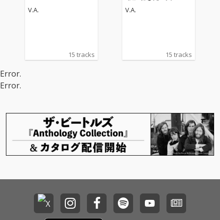
楽ヒッツ-
V.A.
V.A.
15 tracks
15 tracks
Error.
Error.