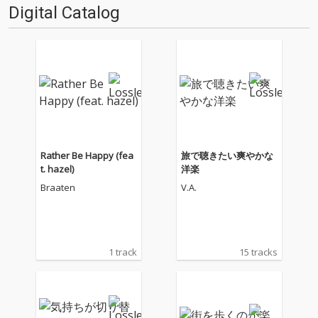
Digital Catalog
Rather Be Happy (fea
旅で聴きたい爽やかな
t. hazel)
洋楽
Braaten
V.A.
1 track
15 tracks