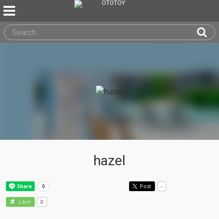
hazel
Post
-
0
Like!