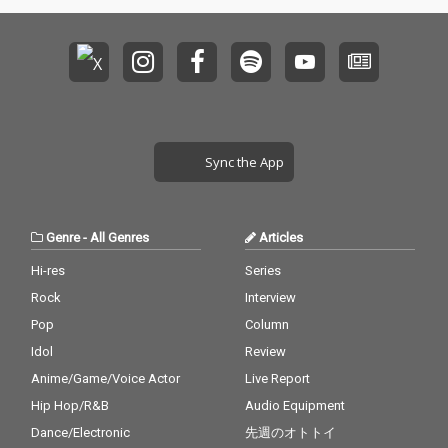
Sync the App
Genre
-
All Genres
Articles
Hi-res
Series
Rock
Interview
Pop
Column
Idol
Review
Anime/Game/Voice Actor
Live Report
Hip Hop/R&B
Audio Equipment
Dance/Electronic
先週のオトトイ