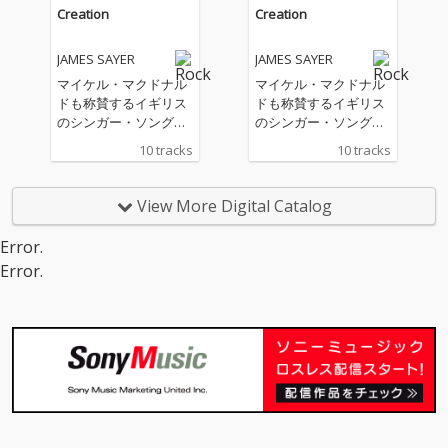
Creation
Creation
JAMES SAYER
JAMES SAYER
マイケル・マクドナル
マイケル・マクドナル
ドも称賛するイギリス
ドも称賛するイギリス
のシンガー・ソングラ
のシンガー・ソングラ
イター、ジェイムズ・
イター、ジェイムズ・
10 tracks
10 tracks
セイヤー。リズム＆ブ
セイヤー。リズム＆ブ
ルース、ソウル、ファ
ルース、ソウル、ファ
ンクへの情熱あふれる
ンクへの情熱あふれる
View More Digital Catalog
清新きわまるデビュ
清新きわまるデビュ
ー・アルバム！
ー・アルバム！
Error.
Error.