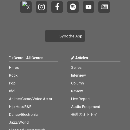
Sync the App
Genre
-
All Genres
Articles
Hi-res
Series
Rock
Interview
Pop
Column
Idol
Review
Anime/Game/Voice Actor
Live Report
Hip Hop/R&B
Audio Equipment
Dance/Electronic
先週のオトトイ
Jazz/World