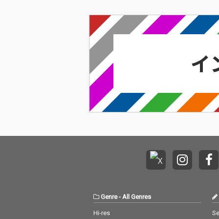
Genre
-
All Genres
Hi-res
Se