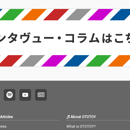
Articles
About OTOTOY
ries
What is OTOTOY?