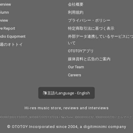
terview
会社概要
olumn
利用規約
view
プライバシー・ポリシー
ve Report
特定商取引法に基づく表示
dio Equipment
外部データ連携しているサービスに
いて
週のオトトイ
OTOTOYアプリ
媒体資料と広告のご案内
Our Team
Careers
言語/Language - English
Hi-res music store, reviews and interviews
008872001Y30005, 9008872005Y37019 / NexTone: ID000000232, ID000000233 / エルマーク:
© OTOTOY Incorporated since 2004, a
digitiminimi
company