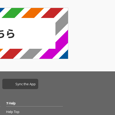
Sync the App
Help
Help Top