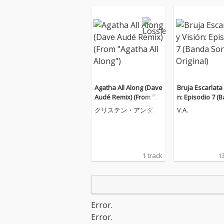
Agatha All Along (Dave
Bruja Escarlata 
Audé Remix) (From "Ag
n: Episodio 7 (
atha All Along")
onora Original)
クリステン・アンダー
V.A.
ソン=ロペス
1 track
13
Error.
Error.