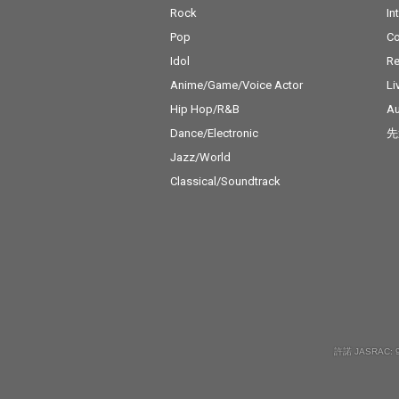
Rock
In
Pop
C
Idol
Re
Anime/Game/Voice Actor
Li
Hip Hop/R&B
Au
Dance/Electronic
先
Jazz/World
Classical/Soundtrack
許諾 JASRAC: 9