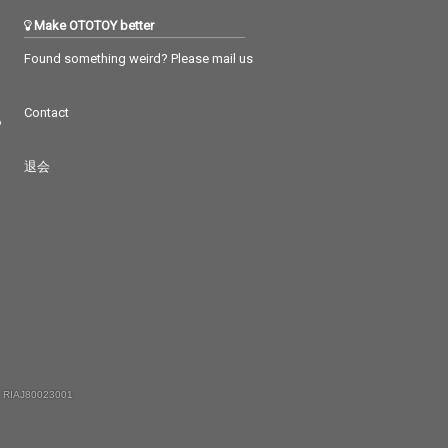
Make OTOTOY better
Found something weird? Please mail us
Contact
つ
退会
 RIAJ80023001