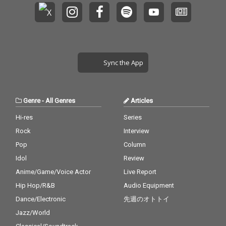
Sync the App
Genre
-
All Genres
Articles
Hi-res
Series
Rock
Interview
Pop
Column
Idol
Review
Anime/Game/Voice Actor
Live Report
Hip Hop/R&B
Audio Equipment
Dance/Electronic
先週のオトトイ
Jazz/World