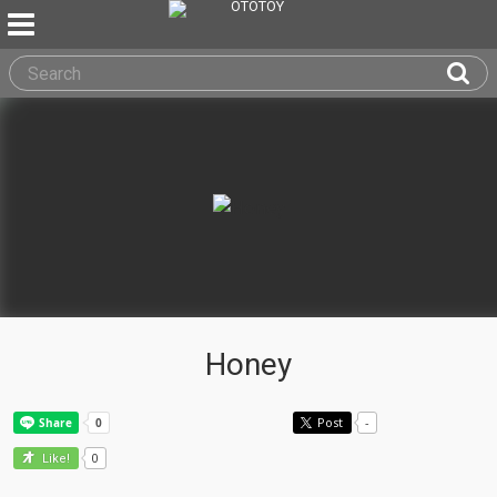
Honey
Post
-
0
Like!