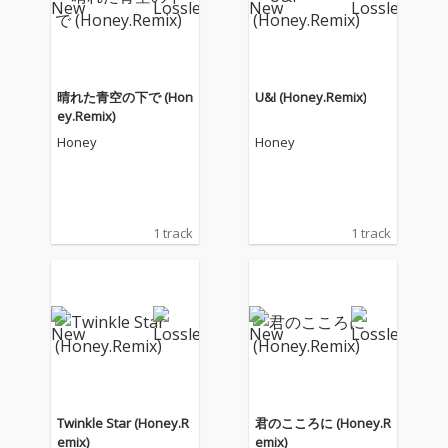
晴れた青空の下で (Hon
U&I (Honey.Remix)
ey.Remix)
Honey
Honey
1 track
1 track
Twinkle Star (Honey.R
君のこころに (Honey.R
emix)
emix)