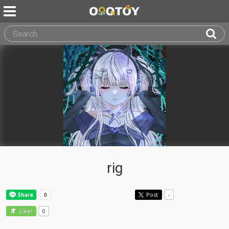
rig
Post
-
0
Like!