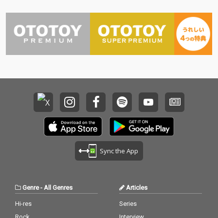
Sync the App
Genre
-
All Genres
Articles
Hi-res
Series
Rock
Interview