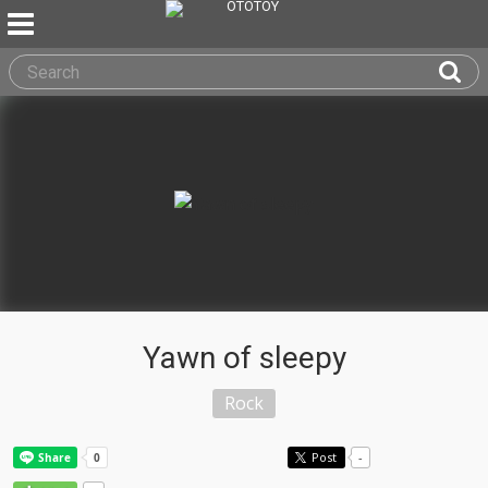
Yawn of sleepy
Rock
Post
-