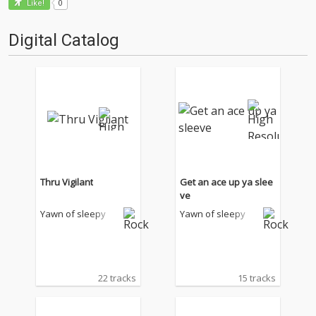
0
Like!
Digital Catalog
Thru Vigilant
Get an ace up ya slee
ve
Yawn of sleepy
Yawn of sleepy
22 tracks
15 tracks