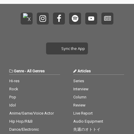
Sync the App
Genre
-
All Genres
Articles
Hi-res
Series
Rock
Interview
Pop
Column
Idol
Review
Anime/Game/Voice Actor
Live Report
Hip Hop/R&B
Audio Equipment
Dance/Electronic
先週のオトトイ