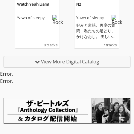
Watch Yeah Liam!
N2
Yawn of sleepy
Yawn of sleepy
好みと道筋、再度の質
問、私たちの足どり、
かけなおし。 美しい輝
きと追及。個と孤の場
8 tracks
7 tracks
合の独奏と独創。日常
のエヌツー。
View More Digital Catalog
Error.
Error.