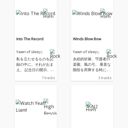
Into The Record
Winds Blow Bow
Yawn of sleepy
Yawn of sleepy
私を立たせるものを記
永続的祈祷、守護者の
録の中に。それがおま
楽園、風の弓。 垂直な
え。 記念日の開示、2
階段を昇降する時に思
線の上で消えない光。
うこと。
7 tracks
3 tracks
雨の雲も過ぎて。